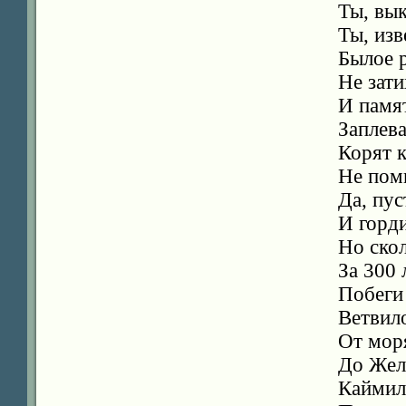
Ты, вык
Ты, изв
Былое р
Не зат
И памят
Заплева
Корят 
Не помн
Да, пус
И горди
Но скол
За 300 
Побеги
Ветвило
От мор
До Жел
Каймил