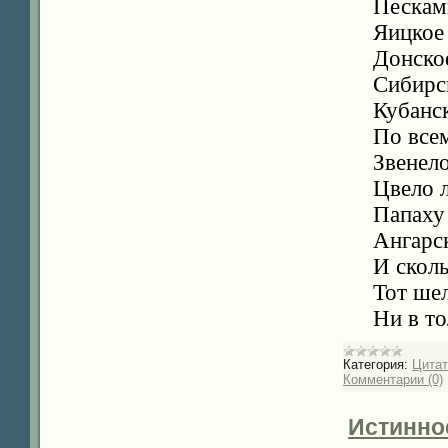
Пескам
Яицкое
Донское
Сибирс
Кубанс
По все
Звенело
Цвело 
Папаху
Ангарск
И сколь
Тот шел
Ни в т
Категория:
Цита
Комментарии (0)
Истинно