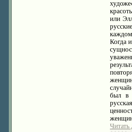
худож
красот
или Эл
русски
каждом 
Когда и
сущнос
уваже
результ
повторя
женщи
случайн
был в 
русск
ценно
женщин
Читать