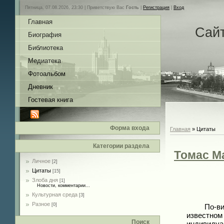
Пятница, 07.08.2026, 23:30 |
Приветствую Вас
Гость
|
Регистрация
|
Вход
Главная
Сай
Биография
Библиотека
Медиатека
Фотоальбом
Дневник
Гостевая книга
Форма входа
Главная
»
Цитаты
Категории раздела
Томас М
Личное
[2]
Цитаты
[15]
Злоба дня
[1]
Новости, комментарии...
Культурная среда
[3]
Разное
[0]
По-видимо
известном 
Поиск
индивидуал