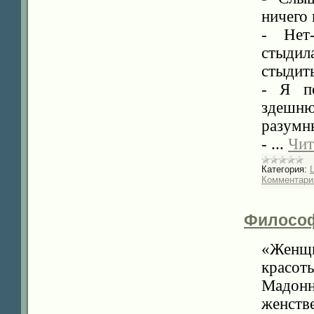
ничего 
- Нет-
стыдила
стыдит
- Я по
здешню
разумн
-
...
Чит
Категория:
Комментарии
Философ
«Женщи
красот
Мадон
женств