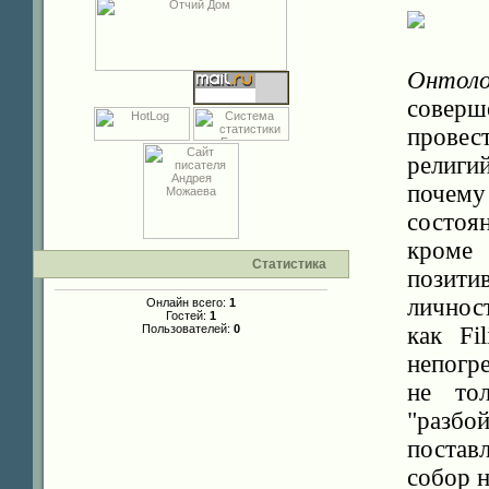
Онтоло
совер
провес
религи
почем
состоя
кроме
Статистика
позит
личнос
Онлайн всего:
1
Гостей:
1
Пользователей:
0
как Fi
непогр
не то
"разб
постав
собор н