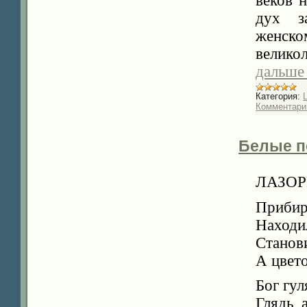
веков 
дух з
женско
велико
дальше
Категория:
Комментарии
Белые п
ЛАЗОР
Прибир
Находи
Станови
А цвето
Бог гул
Глядь, 