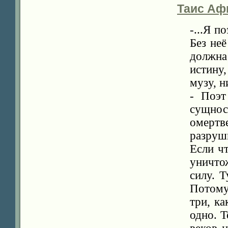
Таис Аф
-...Я п
Без неё
должна
истину
музу, н
- Поэт
сущнос
омертве
разруш
Если ч
уничтож
силу. Т
Потому 
три, ка
одно. Т