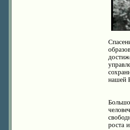
Спасе
образо
дости
управл
сохран
нашей 
Больш
челове
свобод
роста 