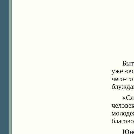
Быт
уже «вс
чего-
блужда
«Сл
челове
молод
благово
Юн