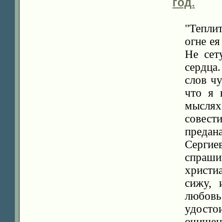
год.
"Тепли
огне ея
Не сет
сердца
слов чу
что я 
мыслях
совест
преда
Серги
спраши
христиа
сижу, 
любов
удостои
очищен