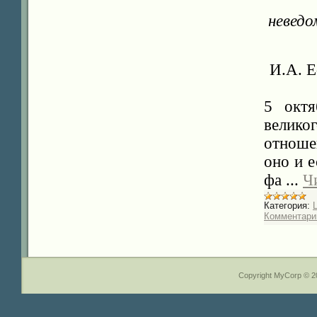
невед
И.А. Е
5 октя
велик
отноше
оно и е
фа
...
Ч
Категория:
Комментарии
Copyright MyCorp © 2