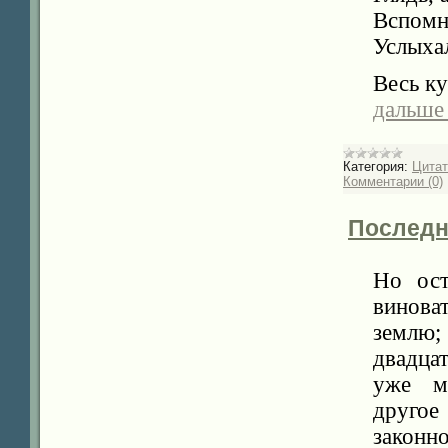
Вспомн
Услыхал
Весь ку
дальше
Категория:
Цита
Комментарии (0)
Последни
Но ост
винова
землю;
двадцат
уже ми
другое
законно