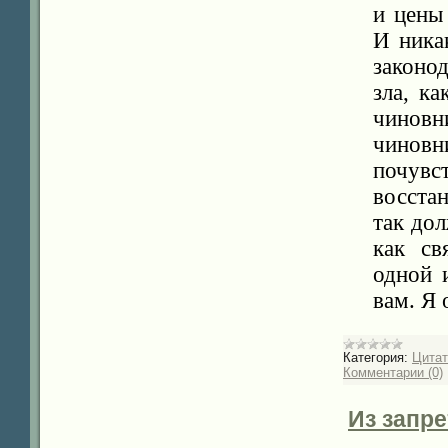
и цены
И ника
законо
зла, к
чиновн
чиновн
почувст
восстан
так дол
как св
одной 
вам. Я
Категория:
Цита
Комментарии (0)
Из запре