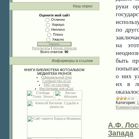
руки о
Наш опрос
государ
Оцените мой сайт
Отлично
использ
Хорошо
по друг
Неплохо
Плохо
заключае
Ужасно
на это
Результаты
|
Архив опросов
неодноз
Всего ответов:
90
быть пр
Информеры и ссылки
попытаю
КНИГИ
БИБЛИОТЕКА
ФОТОАЛЬБОМ
МЕДИАТЕКА
РАЗНОЕ
о них у
Официальный блог
Сообщество uCoz
их в л
FAQ по системе
Инструкции для uCoz
оказало
Категория:
Комментарии
А.Ф. Лос
Запада