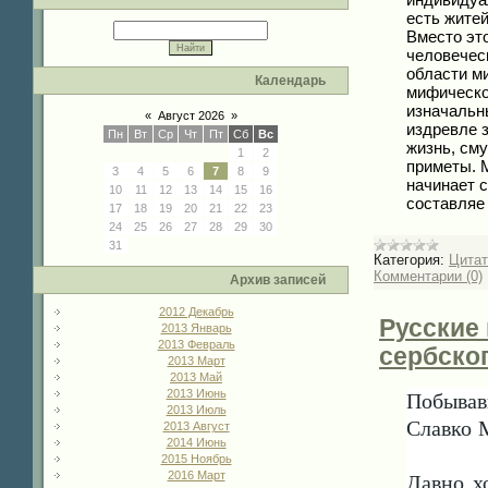
есть жите
Вместо это
человеческ
области ми
Календарь
мифическог
изначальн
«
Август 2026
»
издревле 
Пн
Вт
Ср
Чт
Пт
Сб
Вс
жизнь, см
1
2
приметы. М
3
4
5
6
7
8
9
начинает с
10
11
12
13
14
15
16
составля
17
18
19
20
21
22
23
24
25
26
27
28
29
30
31
Категория:
Цита
Комментарии (0)
Архив записей
2012 Декабрь
Русские
2013 Январь
2013 Февраль
сербско
2013 Март
2013 Май
2013 Июнь
Побывав
2013 Июль
Славко 
2013 Август
2014 Июнь
2015 Ноябрь
2016 Март
Давно х