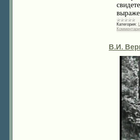
свидет
выраже
Категория:
Комментарии
В.И. Вер