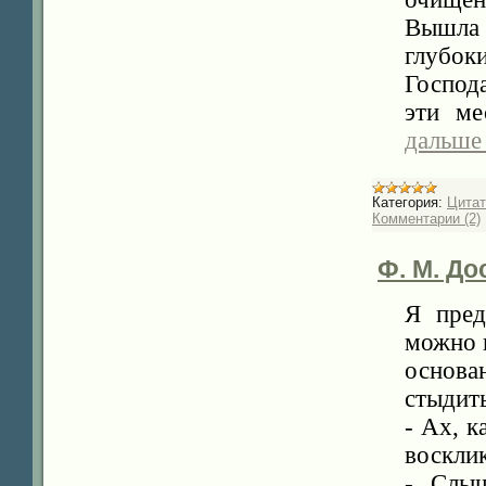
Вышла 
глубо
Господ
эти ме
дальше
Категория:
Цита
Комментарии (2)
Ф. М. До
Я пред
можно п
основа
стыдит
- Ах, к
воскли
- Слыш