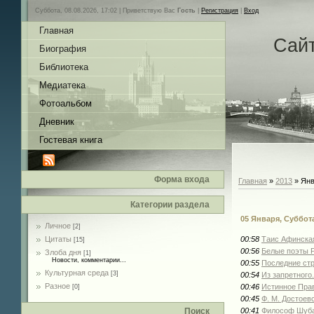
Суббота, 08.08.2026, 17:02 |
Приветствую Вас
Гость
|
Регистрация
|
Вход
Главная
Сай
Биография
Библиотека
Медиатека
Фотоальбом
Дневник
Гостевая книга
Форма входа
Главная
»
2013
»
Янв
Категории раздела
05 Января, Суббот
Личное
[2]
Цитаты
00:58
Таис Афинская
[15]
00:56
Белые поэты 
Злоба дня
[1]
Новости, комментарии...
00:55
Последние стр
Культурная среда
[3]
00:54
Из запретного
Разное
00:46
Истинное Прав
[0]
00:45
Ф. М. Достоев
Поиск
00:41
Философ Шуба