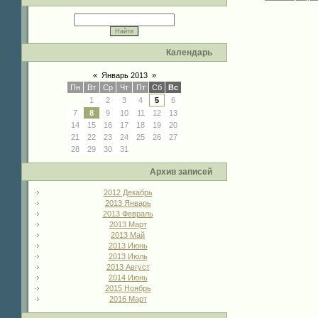
Календарь
«
Январь 2013
»
Пн
Вт
Ср
Чт
Пт
Сб
Вс
1
2
3
4
5
6
7
8
9
10
11
12
13
14
15
16
17
18
19
20
21
22
23
24
25
26
27
28
29
30
31
Архив записей
2012 Декабрь
2013 Январь
2013 Февраль
2013 Март
2013 Май
2013 Июнь
2013 Июль
2013 Август
2014 Июнь
2015 Ноябрь
2016 Март