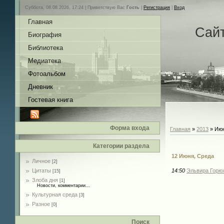
Суббота, 08.08.2026, 17:24 |
Приветствую Вас
Гость
|
Регистрация
|
Вход
Главная
Сай
Биография
Библиотека
Медиатека
Фотоальбом
Дневник
Гостевая книга
Форма входа
Главная
»
2013
»
Ию
Категории раздела
12 Июня, Среда
Личное
[2]
Цитаты
14:50
Эльвира Горюх
[15]
Злоба дня
[1]
Новости, комментарии...
Культурная среда
[3]
Разное
[0]
Поиск