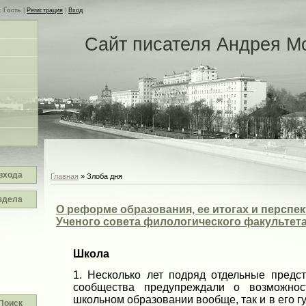
с
Гость
|
Регистрация
|
Вход
Сайт писателя Андрея М
входа
Главная
»
Злоба дня
здела
О реформе образования, ее итогах и перспе
Ученого совета филологического факультет
Школа
1. Несколько лет подряд отдельные предст
сообщества предупреждали о возможнос
школьном образовании вообще, так и в его г
Поиск