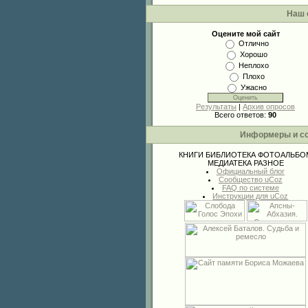
Наш 
Оцените мой сайт
Отлично
Хорошо
Неплохо
Плохо
Ужасно
Результаты
|
Архив опросов
Всего ответов:
90
Информеры и с
КНИГИ
БИБЛИОТЕКА
ФОТОАЛЬБО
МЕДИАТЕКА
РАЗНОЕ
Официальный блог
Сообщество uCoz
FAQ по системе
Инструкции для uCoz