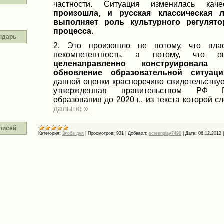
частности. Ситуация изменилась кач
произошла, и русская классическая 
выполняет роль культурного регулято
процесса
.
ндарь
2. Это произошло не потому, что вла
некомпетентность, а потому, что
целенаправленно конструировала 
обновление образовательной ситуаци
данной оценки красноречиво свидетельствует
утвержденная правительством РФ П
образования до 2020 г., из текста которой с
дальше »
писей
Категория:
Злоба дня
|
Просмотров:
931
|
Добавил:
screenplay7498
|
Дата:
06.12.2012