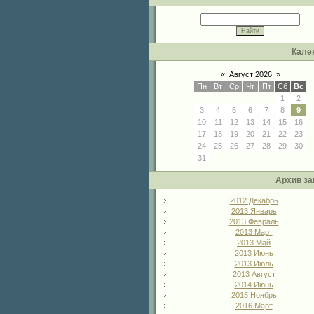
Кале
«
Август 2026
»
Пн
Вт
Ср
Чт
Пт
Сб
Вс
1
2
3
4
5
6
7
8
9
10
11
12
13
14
15
16
17
18
19
20
21
22
23
24
25
26
27
28
29
30
31
Архив за
2012 Декабрь
2013 Январь
2013 Февраль
2013 Март
2013 Май
2013 Июнь
2013 Июль
2013 Август
2014 Июнь
2015 Ноябрь
2016 Март