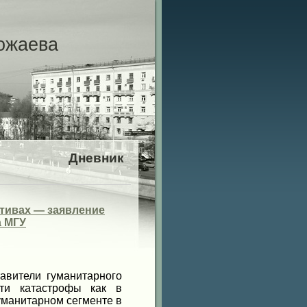
ожаева
Дневник
ктивах — заявление
а МГУ
авители гуманитарного
ти катастрофы как в
уманитарном сегменте в