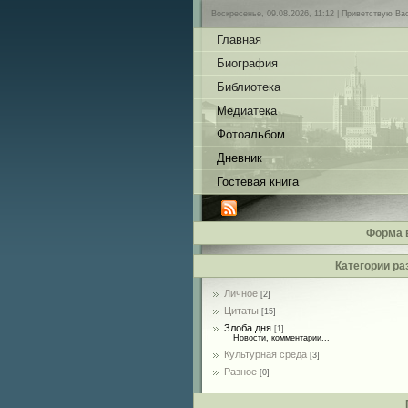
Воскресенье, 09.08.2026, 11:12 |
Приветствую Ва
Главная
Биография
Библиотека
Медиатека
Фотоальбом
Дневник
Гостевая книга
Форма 
Категории ра
Личное
[2]
Цитаты
[15]
Злоба дня
[1]
Новости, комментарии...
Культурная среда
[3]
Разное
[0]