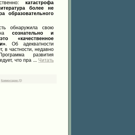
ественно:
катастрофа
литература более не
ра образовательного
сть обнаружила свою
 она
сознательно и
это «качественное
и»
. Об адекватности
, в частности, недавно
рограмма развития
ледует, что пра
...
Читать
|
Комментарии (0)