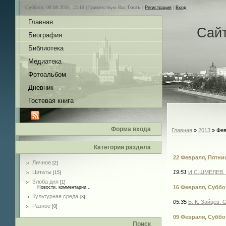
Суббота, 08.08.2026, 15:19 |
Приветствую Вас
Гость
|
Регистрация
|
Вход
Главная
Сай
Биография
Библиотека
Медиатека
Фотоальбом
Дневник
Гостевая книга
Форма входа
Главная
»
2013
»
Фев
Категории раздела
22 Февраля, Пятни
Личное
[2]
Цитаты
19:51
И.С.ШМЕЛЕВ. 
[15]
Злоба дня
[1]
16 Февраля, Суббо
Новости, комментарии...
Культурная среда
[3]
05:35
Б. К. Зайцев.
Разное
[0]
09 Февраля, Суббо
Поиск