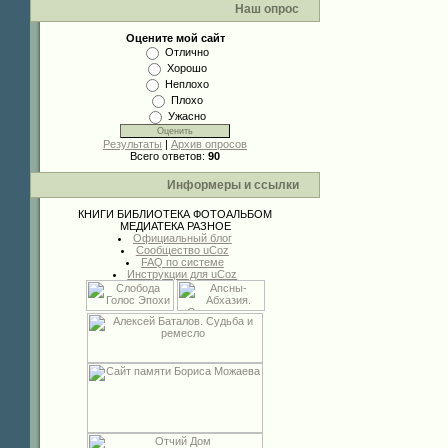
Наш опрос
Оцените мой сайт
Отлично
Хорошо
Неплохо
Плохо
Ужасно
Результаты
|
Архив опросов
Всего ответов:
90
Информеры и ссылки
КНИГИ
БИБЛИОТЕКА
ФОТОАЛЬБОМ
МЕДИАТЕКА
РАЗНОЕ
Официальный блог
Сообщество uCoz
FAQ по системе
Инструкции для uCoz