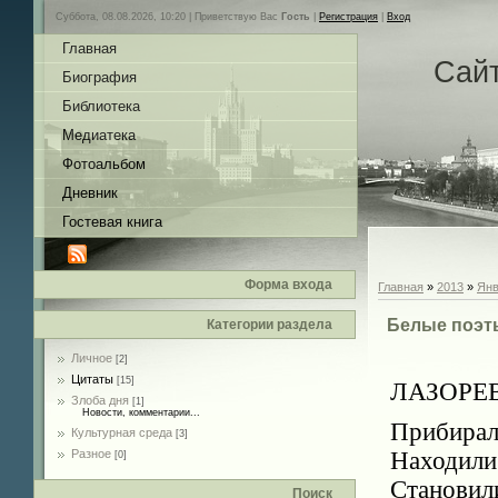
Суббота, 08.08.2026, 10:20 |
Приветствую Вас
Гость
|
Регистрация
|
Вход
Главная
Сай
Биография
Библиотека
Медиатека
Фотоальбом
Дневник
Гостевая книга
Форма входа
Главная
»
2013
»
Янв
Белые поэт
Категории раздела
Личное
[2]
Цитаты
[15]
ЛАЗОРЕ
Злоба дня
[1]
Новости, комментарии...
Прибирал
Культурная среда
[3]
Разное
Находили
[0]
Становили
Поиск