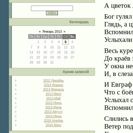
А цветок 
Бог гулял
Календарь
Глядь, а 
Вспомнил
«
Январь 2013
»
Пн
Вт
Ср
Чт
Пт
Сб
Вс
Услыхали 
1
2
3
4
5
6
7
8
9
10
11
12
13
Весь куре
14
15
16
17
18
19
20
До краёв 
21
22
23
24
25
26
27
28
29
30
31
У окна н
Архив записей
И, в слез
2012 Декабрь
И Евграф 
2013 Январь
2013 Февраль
Что с боё
2013 Март
Услыхал 
2013 Май
2013 Июнь
Вспомнил
2013 Июль
2013 Август
2014 Июнь
Слились в
2015 Ноябрь
Ветер под
2016 Март