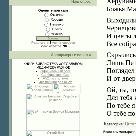
Херувимы
Наш опрос
Божья Мат
Оцените мой сайт
Отлично
Выходили
Хорошо
Неплохо
Чернецов
Плохо
И цветы 
Ужасно
Все собра
Результаты
|
Архив опросов
Всего ответов:
90
Скрылись 
Информеры и ссылки
Лишь Петр
КНИГИ
БИБЛИОТЕКА
ФОТОАЛЬБОМ
МЕДИАТЕКА
РАЗНОЕ
Поглядел 
Официальный блог
Сообщество uCoz
И от двер
FAQ по системе
Инструкции для uCoz
Ой, ты, г
Для тебя 
По тебе я
О тебе по
Категория
:
Цита
Всего комментариев