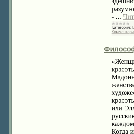
здешню
разумн
-
...
Чит
Категория:
Комментарии
Философ
«Женщи
красот
Мадон
женств
худож
красот
или Эл
русски
каждом 
Когда и