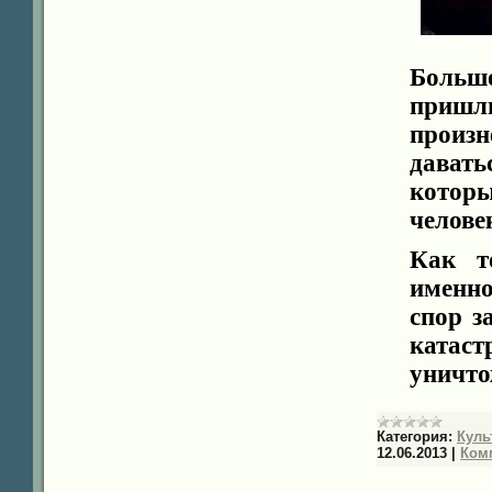
Больш
пришли
произн
дават
котор
челове
Как т
именн
спор з
катаст
уничто
Категория:
Куль
12.06.2013
|
Комм