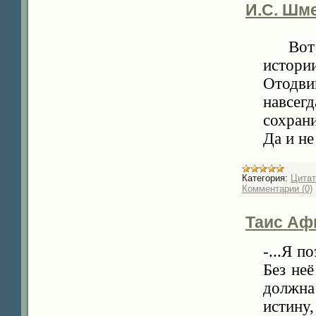
И.С. Шме
Вот
истори
Отодви
навсегд
сохран
Да и не
Категория:
Цита
Комментарии (0)
Таис Аф
-...Я п
Без неё
должна
истину