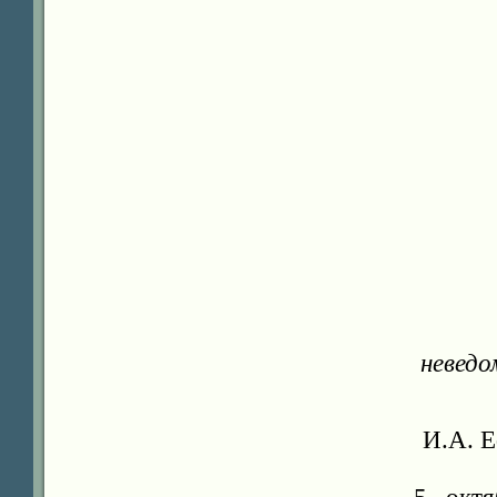
невед
И.А. Е