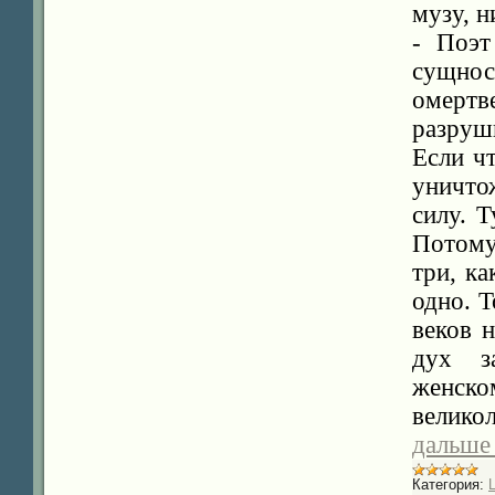
музу, н
- Поэт
сущнос
омертве
разруш
Если ч
уничтож
силу. Т
Потому 
три, ка
одно. Т
веков 
дух з
женско
велико
дальше
Категория: