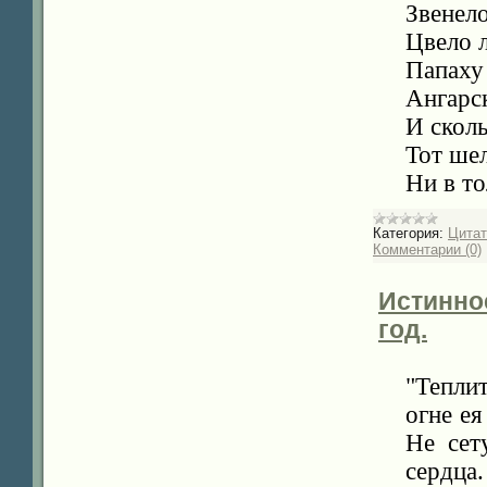
Звенело
Цвело 
Папаху
Ангарск
И сколь
Тот шел
Ни в т
Категория:
Цита
Комментарии (0)
Истинно
год.
"Тепли
огне ея
Не сет
сердца