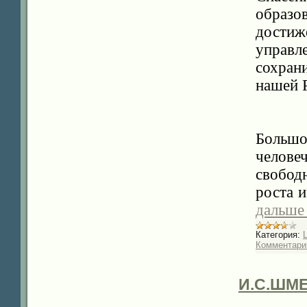
образо
дости
управл
сохран
нашей 
Больш
челове
свобод
роста 
дальше
Категория:
Комментарии
И.С.ШМЕ