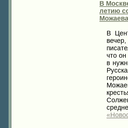
В Москв
летию с
Можаев
В Цен
вечер,
писате
что он
в нужн
Русск
герои
Можае
кресть
Солже
средн
«Новос