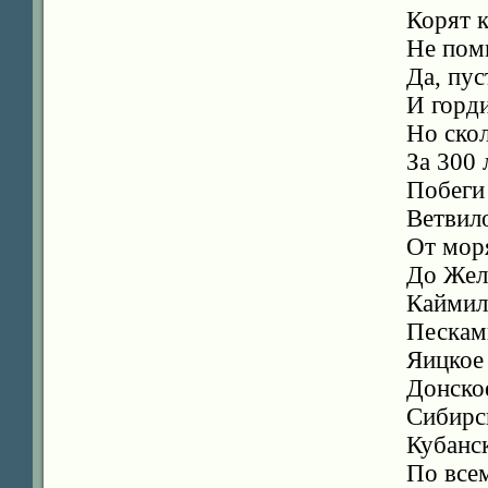
Корят 
Не помн
Да, пус
И горди
Но скол
За 300 
Побеги
Ветвило
От мор
До Жел
Каймил
Пескам
Яицкое
Донское
Сибирс
Кубанс
По все