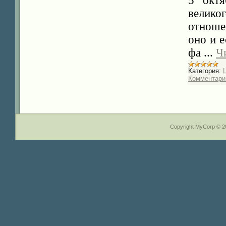
5 октя
велик
отноше
оно и е
фа
...
Ч
Категория:
Комментарии
Copyright MyCorp © 2