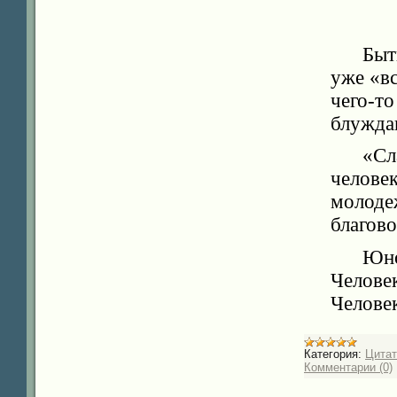
Быт
уже «вс
чего-
блужда
«Сл
челове
молод
благово
Юн
Челове
Челове
Категория:
Цита
Комментарии (0)