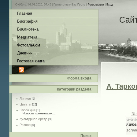
Суббота, 08.08.2026, 07:45 |
Приветствую Вас
Гость
|
Регистрация
|
Вход
Главная
Сай
Биография
Библиотека
Медиатека
Фотоальбом
Дневник
Гостевая книга
Форма входа
А. Тарко
Категории раздела
Личное
Гла
[2]
Цитаты
[15]
Злоба дня
[1]
...
Чи
Новости, комментарии...
Культурная среда
[3]
Кате
Разное
[0]
scree
Поиск