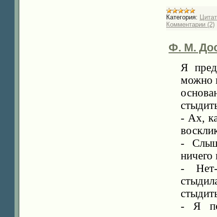
Категория:
Цита
Комментарии (2)
Ф. М. До
Я пред
можно п
основа
стыдит
- Ах, к
воскли
- Слыш
ничего 
- Нет-
стыдила
стыдит
- Я по