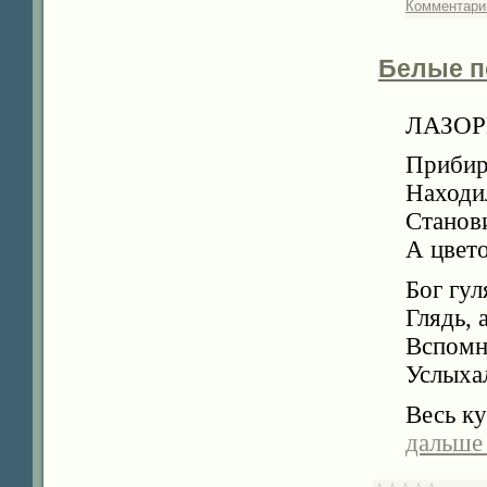
Комментарии
Белые п
ЛАЗОР
Прибир
Находи
Станови
А цвето
Бог гул
Глядь, 
Вспомн
Услыхал
Весь ку
дальше