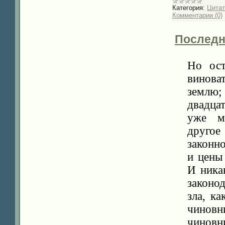
Категория:
Цита
Комментарии (0)
Последни
Но ост
винова
землю;
двадцат
уже ми
другое
законно
и цены
И ника
законо
зла, к
чиновн
чиновн