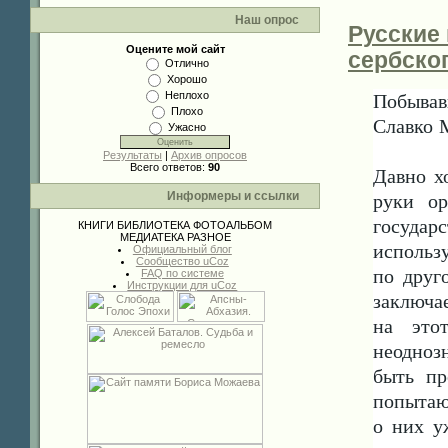
Наш опрос
Русские
Оцените мой сайт
сербско
Отлично
Хорошо
Неплохо
Побывав
Плохо
Славко 
Ужасно
Результаты
|
Архив опросов
Всего ответов:
90
Давно х
Информеры и ссылки
руки о
государ
КНИГИ
БИБЛИОТЕКА
ФОТОАЛЬБОМ
МЕДИАТЕКА
РАЗНОЕ
использ
Официальный блог
Сообщество uCoz
по друг
FAQ по системе
Инструкции для uCoz
заключае
на это
неодноз
быть пр
попытаю
о них у