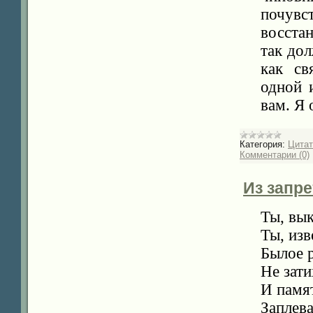
почувст
восстан
так дол
как св
одной 
вам. Я
Категория:
Цита
Комментарии (0)
Из запре
Ты, вык
Ты, изв
Былое р
Не зат
И памят
Заплева