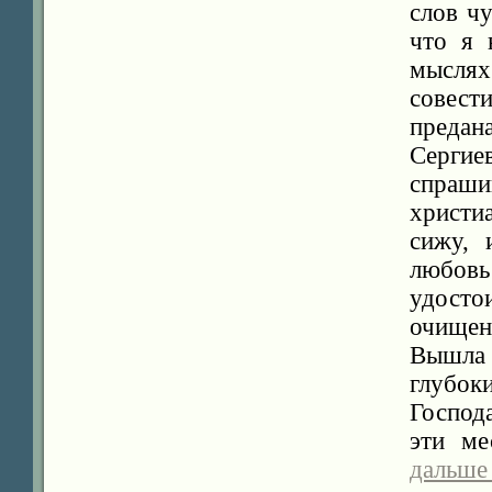
слов чу
что я 
мыслях
совест
преда
Серги
спраши
христиа
сижу, 
любов
удостои
очищен
Вышла 
глубо
Господ
эти ме
дальше