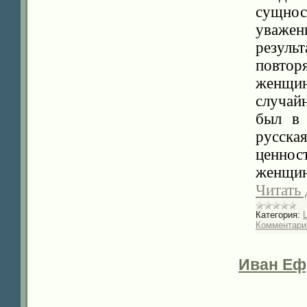
сущнос
уваже
результ
повторя
женщи
случайн
был в 
русск
ценно
женщин
Читать
Категория:
Комментарии
Иван Еф