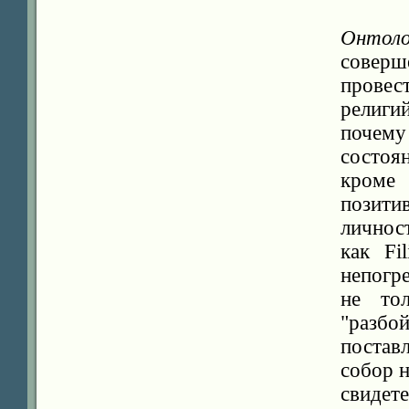
Онтоло
совер
провес
религи
почем
состоя
кроме
позит
личнос
как Fi
непогр
не то
"разб
постав
собор н
свидет