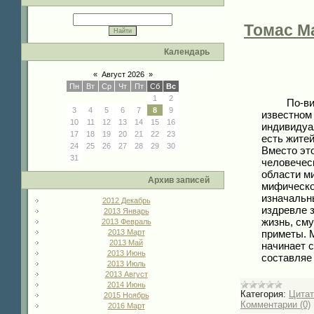
Томас М
Календарь
«
Август 2026
»
Пн
Вт
Ср
Чт
Пт
Сб
Вс
1
2
По-видимо
3
4
5
6
7
8
9
известном 
10
11
12
13
14
15
16
индивидуал
17
18
19
20
21
22
23
есть жите
24
25
26
27
28
29
30
Вместо это
31
человеческ
области ми
Архив записей
мифическог
изначальн
2012 Декабрь
издревле 
2013 Январь
жизнь, см
2013 Февраль
приметы. М
2013 Март
2013 Май
начинает с
2013 Июнь
составля
2013 Июль
2013 Август
2014 Июнь
Категория:
Цита
2015 Ноябрь
Комментарии (0)
2016 Март