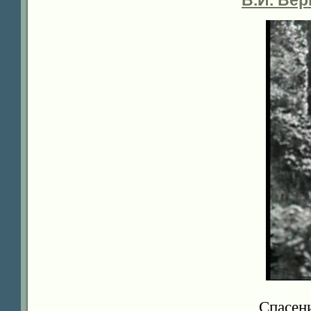
В.И. Вер
Спасе