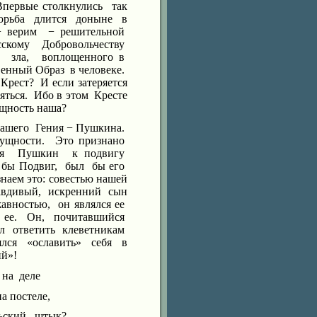
Впервые столкнулись
так
орьба
длится
доныне
в
 верим
− решительной
сскому
Добровольчеству
зла,
воплощенного в
венный Образ
в человеке.
 Крест?
И если затеряется
яться.
Ибо в этом
Кресте
ущность наша?
нашего
Гения − Пушкина.
сущности.
Это признано
я
Пушкин
к подвигу
 бы Подвиг,
был
бы его
наем это: совестью нашей
авдивый,
искренний
сын
жавностью
,
он являлся ее
 ее.
Он,
почитавшийся
ел ответить
клеветникам
ялся
«ославить»
себя
в
ий»!
на
деле
на
постеле
,
ьский
штык?