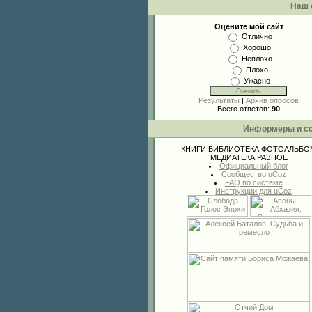
Наш 
Оцените мой сайт
Отлично
Хорошо
Неплохо
Плохо
Ужасно
Результаты
|
Архив опросов
Всего ответов:
90
Информеры и с
КНИГИ
БИБЛИОТЕКА
ФОТОАЛЬБО
МЕДИАТЕКА
РАЗНОЕ
Официальный блог
Сообщество uCoz
FAQ по системе
Инструкции для uCoz