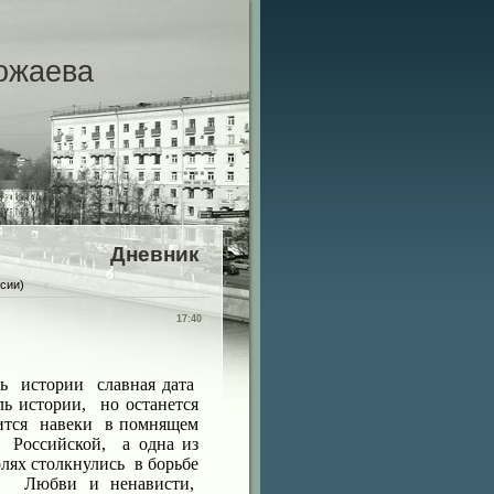
ожаева
Дневник
сии)
17:40
ь
истории
славная дата
ль истории,
но останется
ится
навеки
в помнящем
Российской,
а одна из
лях столкнулись
в борьбе
,
Любви и ненависти,