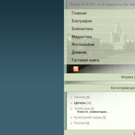
Четверг, 06.08.2026, 22:26 |
Приветствую Вас
Гос
Главная
Биография
Библиотека
Медиатека
Фотоальбом
Дневник
Гостевая книга
Форма 
Категории ра
Личное
[2]
Цитаты
[15]
Злоба дня
[1]
Новости, комментарии...
Культурная среда
[3]
Разное
[0]