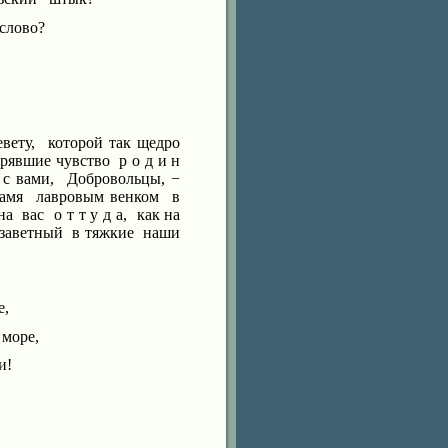
слово?
вету,
которой так щедро
ерявшие чувство
р
о
д
и
н
с вами,
Добровольцы, −
амя
лавровым венком
в
на
вас
о т
т
у
д
а,
как на
заветный
в тяжкие
наши
е,
 море,
и!