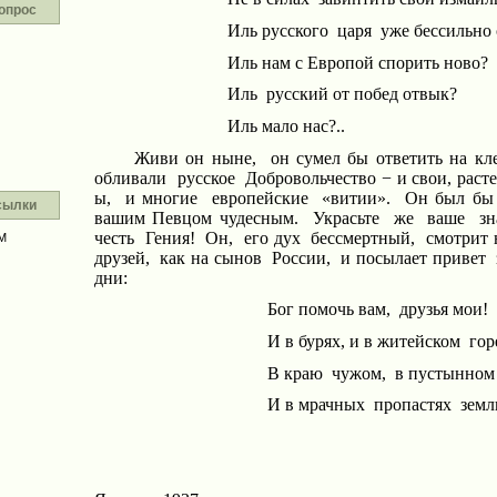
опрос
Иль русского
царя
уже бессильно 
Иль нам с Европой спорить ново?
Иль
русский от побед отвык?
Иль мало нас?..
Живи он ныне,
он сумел бы ответить на кле
обливали
русское
Добровольчество − и свои, раст
ы
,
и многие
европейские
«витии».
Он был бы 
сылки
вашим Певцом чудесным.
Украсьте
же
ваше
зн
честь
Гения!
Он,
его дух
бессмертный,
смотрит 
М
друзей,
как на сынов
России,
и посылает привет
дни:
Бог помочь вам,
друзья мои!
И в бурях, и в житейском
гор
В краю
чужом,
в пустынном
И в мрачных
пропастях
земл