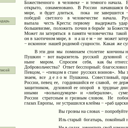
Божественного
в человеке − и темного начала.
открыто,
ознаменовано.
В России
начавшаяся б
мире,
и будет длиться,
пока
не
завершится
−
победой
светлого
в человечестве
начала.
Ру
ндарь
выпала
честь Креста: первому
выдержать удар
большевизме,
положить
почин в борьбе
за Божест
Может ли затеряться
в памяти человечества
такой
он в хаотичном мире, в
н
а
ш
е м − не
может затер
−
исконное
нашей родимой сущности.
Какая
же с
В эти дни
мы
поминаем
столетие
кончины 
Пушкин − вот выразитель
русский
духовной
ныне
миром.
Спросим
себя,
как бы отнесс
Добровольчества?
Ответ бесспорный: благословил
писей
Певцом, − «певцом в стане
русских воинов».
Мы з
знаем,
все
д
е л о м
Пушкина.
Совестливый, пр
России, певец ее,
гордившийся ее славой,
ее
дер
защитником,
духовной ее опорой
в трудные дни
иными
«вольнодумцем» и «либералом»,
сум
России
стратсным
и грозным словом.
Не
побо
глазах Европы,
не устрашился клейма − «раб царск
Вы
грозны на словах − попробуйте
Иль старый
богатырь,
покойный 
Не в силах
завинтить свой
измаил