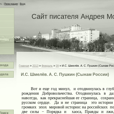
ть
|
Регистрация
|
Вход
Сайт писателя Андрея М
входа
Главная
»
2013
»
Февраль
»
09
» И.С. Шмелёв. А. С. Пушкин (Сынам Рос
И.С. Шмелёв. А. С. Пушкин (Сынам России)
здела
Вот и еще год минул,
и отодвинулась в глуб
рождения
Добровольчества.
Отодвинулась
в
да
навсегда,
как прекраснейшая ее страница,
сохран
русском сердце.
Да и не страница
это истории
громких
эпох
мировой истории: на российских
по
две силы − Порядка и
хаоса, Правды и лжи
Поиск