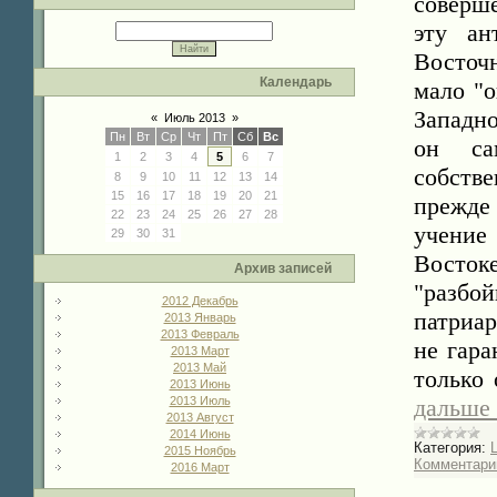
соверш
эту ан
Восточ
Календарь
мало "
Западн
«
Июль 2013
»
Пн
Вт
Ср
Чт
Пт
Сб
Вс
он са
1
2
3
4
5
6
7
собств
8
9
10
11
12
13
14
15
16
17
18
19
20
21
прежде 
22
23
24
25
26
27
28
учение
29
30
31
Восток
Архив записей
"разбой
2012 Декабрь
патриа
2013 Январь
2013 Февраль
не гара
2013 Март
2013 Май
только 
2013 Июнь
2013 Июль
дальше
2013 Август
2014 Июнь
Категория:
2015 Ноябрь
Комментарии
2016 Март