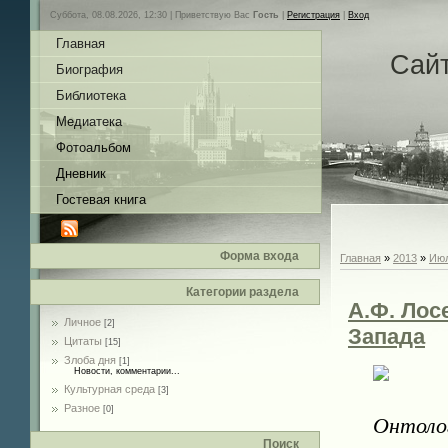
Суббота, 08.08.2026, 12:30 |
Приветствую Вас
Гость
|
Регистрация
|
Вход
Главная
Сай
Биография
Библиотека
Медиатека
Фотоальбом
Дневник
Гостевая книга
Форма входа
Главная
»
2013
»
Ию
Категории раздела
А.Ф. Лос
Личное
[2]
Запада
Цитаты
[15]
Злоба дня
[1]
Новости, комментарии...
Культурная среда
[3]
Разное
[0]
Онтоло
Поиск