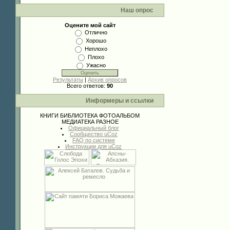
Наш опрос
Оцените мой сайт
Отлично
Хорошо
Неплохо
Плохо
Ужасно
Результаты
|
Архив опросов
Всего ответов:
90
Информеры и ссылки
КНИГИ
БИБЛИОТЕКА
ФОТОАЛЬБОМ
МЕДИАТЕКА
РАЗНОЕ
Официальный блог
Сообщество uCoz
FAQ по системе
Инструкции для uCoz