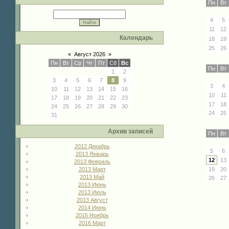
Пн
Вт
4
5
11
12
Календарь
18
19
25
26
«
Август 2026
»
Пн
Вт
Ср
Чт
Пт
Сб
Вс
Пн
Вт
1
2
3
4
5
6
7
8
9
3
4
10
11
12
13
14
15
16
10
11
17
18
19
20
21
22
23
17
18
24
25
26
27
28
29
30
24
25
31
Архив записей
Пн
Вт
2012 Декабрь
5
6
2013 Январь
12
13
2013 Февраль
2013 Март
19
20
2013 Май
26
27
2013 Июнь
2013 Июль
2013 Август
2014 Июнь
2015 Ноябрь
2016 Март