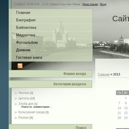
Суббота, 08.08.2026, 15:37 |
Приветствую Вас
Гость
|
Регистрация
|
Вход
Главная
Сай
Биография
Библиотека
Медиатека
Фотоальбом
Дневник
Гостевая книга
Форма входа
Главная
»
2013
Категории раздела
Личное
Пн
Вт
[2]
1
Цитаты
[15]
7
8
Злоба дня
[1]
Новости, комментарии...
14
15
Культурная среда
[3]
21
22
Разное
28
29
[0]
Поиск