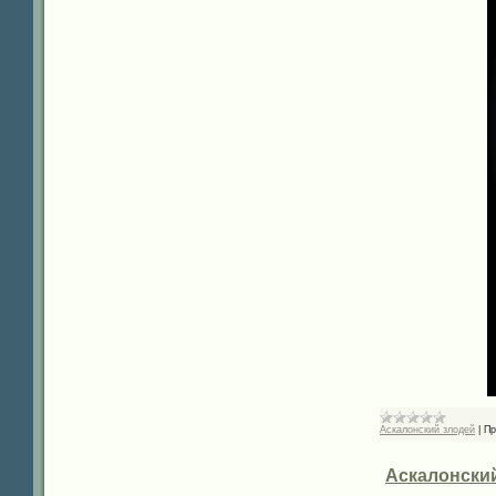
Аскалонский злодей
|
Пр
Аскалонский 