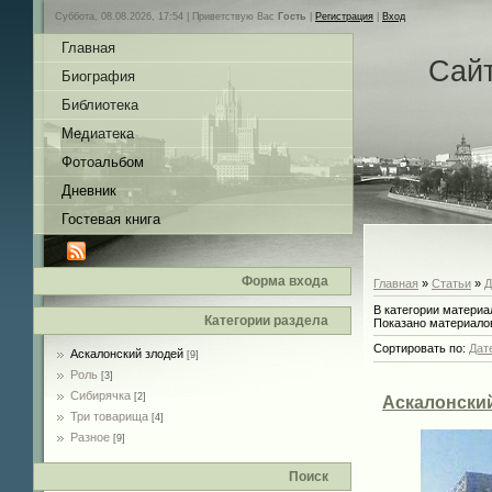
Суббота, 08.08.2026, 17:54 |
Приветствую Вас
Гость
|
Регистрация
|
Вход
Главная
Сай
Биография
Библиотека
Медиатека
Фотоальбом
Дневник
Гостевая книга
Форма входа
Главная
»
Статьи
»
Д
В категории материа
Категории раздела
Показано материало
Сортировать по
:
Дат
Аскалонский злодей
[9]
Роль
[3]
Сибирячка
[2]
Аскалонский
Три товарища
[4]
Разное
[9]
Поиск