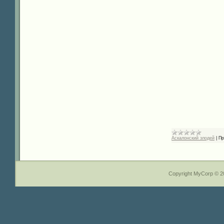
Аскалонский злодей
|
Пр
Copyright MyCorp © 2