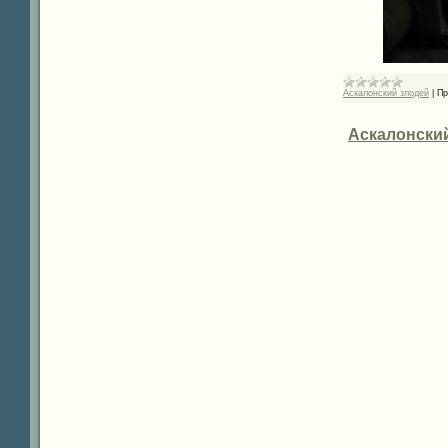
Аскалонский злодей
|
Пр
Аскалонский