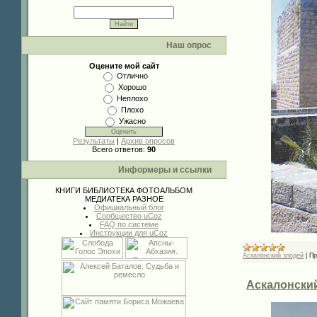
Наш опрос
Оцените мой сайт
Отлично
Хорошо
Неплохо
Плохо
Ужасно
Результаты
|
Архив опросов
Всего ответов:
90
Информеры и ссылки
КНИГИ
БИБЛИОТЕКА
ФОТОАЛЬБОМ
МЕДИАТЕКА
РАЗНОЕ
Официальный блог
Сообщество uCoz
FAQ по системе
Инструкции для uCoz
Аскалонский злодей
|
Пр
Аскалонский