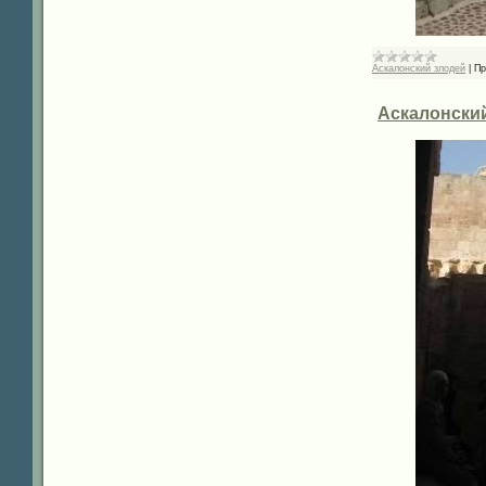
Аскалонский злодей
|
Пр
Аскалонский