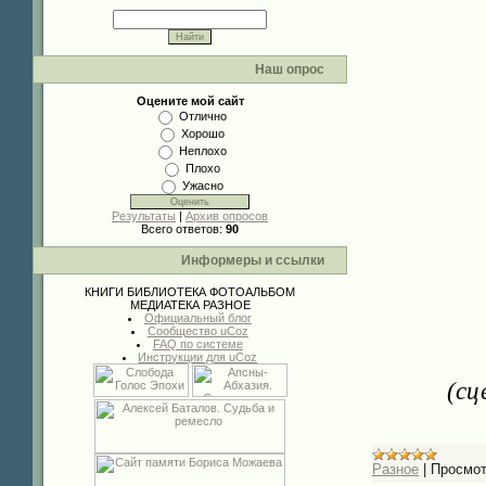
Наш опрос
Оцените мой сайт
Отлично
Хорошо
Неплохо
Плохо
Ужасно
Результаты
|
Архив опросов
Всего ответов:
90
Информеры и ссылки
КНИГИ
БИБЛИОТЕКА
ФОТОАЛЬБОМ
МЕДИАТЕКА
РАЗНОЕ
Официальный блог
Сообщество uCoz
FAQ по системе
Инструкции для uCoz
(сц
Разное
|
Просмот