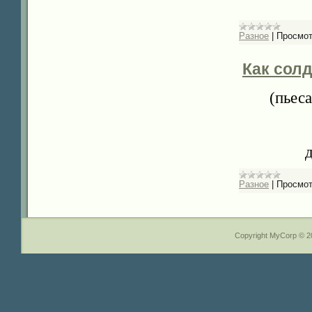
Разное
|
Просмот
Как сол
(пьес
д
Разное
|
Просмот
Copyright MyCorp © 2