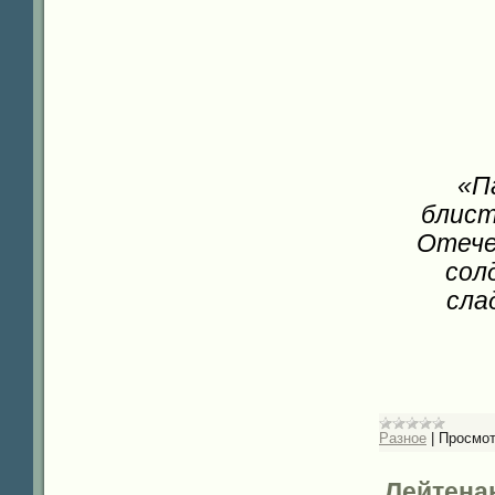
«П
блист
Отече
сол
сла
Разное
|
Просмот
Лейтенан