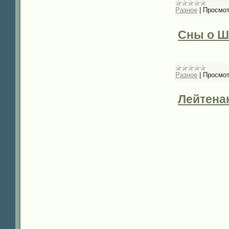
Разное
|
Просмот
Сны о Шо
Разное
|
Просмот
Лейтенан