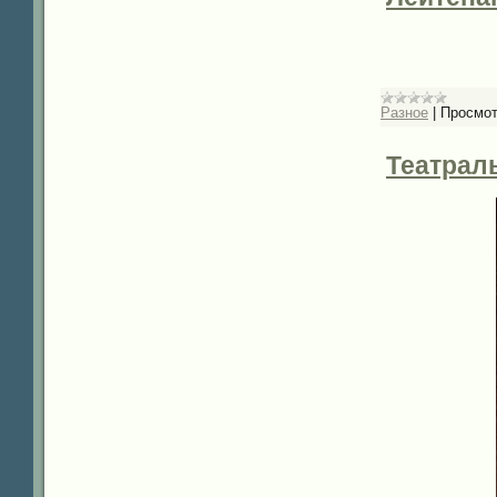
Разное
|
Просмот
Театраль