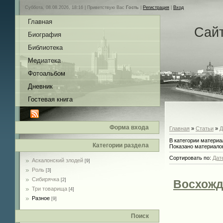
Суббота, 08.08.2026, 18:16 |
Приветствую Вас
Гость
|
Регистрация
|
Вход
Главная
Сай
Биография
Библиотека
Медиатека
Фотоальбом
Дневник
Гостевая книга
Форма входа
Главная
»
Статьи
»
Д
В категории материа
Категории раздела
Показано материало
Сортировать по
:
Дат
Аскалонский злодей
[9]
Роль
[3]
Сибирячка
[2]
Восхожд
Три товарища
[4]
Разное
[9]
Поиск