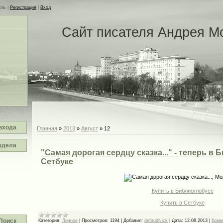
сть
|
Регистрация
|
Вход
Сайт писателя Андрея М
входа
Главная
»
2013
»
Август
»
12
здела
"Самая дорогая сердцу сказка..." - теперь в
Сетбуке
Купить в Библиоглобусе
Купить в Сетбуке
Поиск
Категория:
Личное
|
Просмотров:
1194
|
Добавил:
defaultNick
|
Дата:
12.08.2013
|
Комм