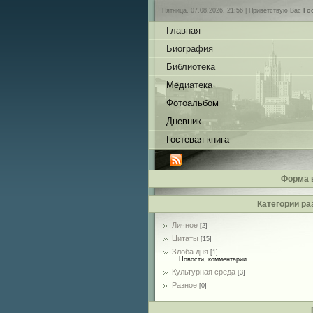
Пятница, 07.08.2026, 21:56 |
Приветствую Вас
Го
Главная
Биография
Библиотека
Медиатека
Фотоальбом
Дневник
Гостевая книга
Форма 
Категории ра
Личное
[2]
Цитаты
[15]
Злоба дня
[1]
Новости, комментарии...
Культурная среда
[3]
Разное
[0]