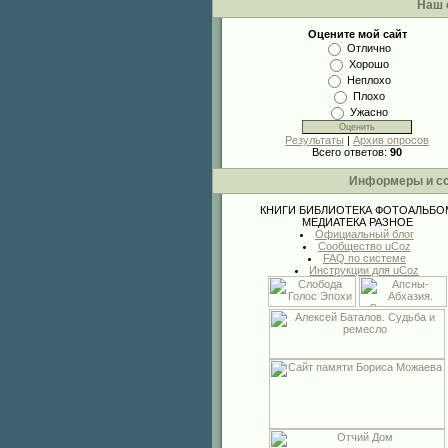
Наш 
Оцените мой сайт
Отлично
Хорошо
Неплохо
Плохо
Ужасно
Результаты
|
Архив опросов
Всего ответов:
90
Информеры и с
КНИГИ
БИБЛИОТЕКА
ФОТОАЛЬБО
МЕДИАТЕКА
РАЗНОЕ
Официальный блог
Сообщество uCoz
FAQ по системе
Инструкции для uCoz