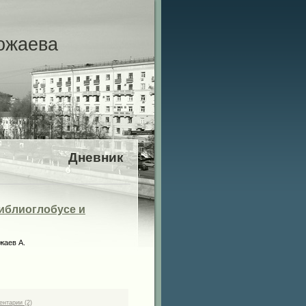
ожаева
Дневник
 Библиоглобусе и
ентарии (2)