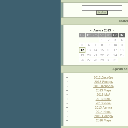
Кале
«
Август 2013
»
Пн
Вт
Ср
Чт
Пт
Сб
Вс
1
2
3
4
5
6
7
8
9
10
11
12
13
14
15
16
17
18
19
20
21
22
23
24
25
26
27
28
29
30
31
Архив за
2012 Декабрь
2013 Январь
2013 Февраль
2013 Март
2013 Май
2013 Июнь
2013 Июль
2013 Август
2014 Июнь
2015 Ноябрь
2016 Март