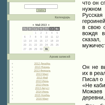
что он с
нужном 
Русская
Календарь
героиней
«
Май 2013
»
в свою 
Пн
Вт
Ср
Чт
Пт
Сб
Вс
вождя в
1
2
3
4
5
6
7
8
9
10
11
12
сказал,
13
14
15
16
17
18
19
мужичес
20
21
22
23
24
25
26
27
28
29
30
31
Архив записей
2012 Декабрь
Он не в
2013 Январь
2013 Февраль
их в реа
2013 Март
2013 Май
Писал о 
2013 Июнь
«Не каби
2013 Июль
2013 Август
Можаев 
2014 Июнь
2015 Ноябрь
деревни,
2016 Март