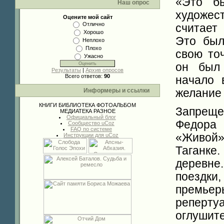
«Это б
Наш опрос
художес
Оцените мой сайт
Отлично
считает 
Хорошо
Это был
Неплохо
Плохо
свою то
Ужасно
он был 
Результаты
|
Архив опросов
Всего ответов:
90
начало 
Информеры и ссылки
желание 
КНИГИ
БИБЛИОТЕКА
ФОТОАЛЬБОМ
Запрещ
МЕДИАТЕКА
РАЗНОЕ
Официальный блог
Федора 
Сообщество uCoz
FAQ по системе
«Живой»
Инструкции для uCoz
Таганке
деревне
поездк
премьер
репер
оглушите