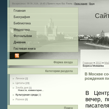
Воскресенье, 09.08.2026, 18:45 |
Приветствую Вас
Гость
|
Регистрация
|
Вход
Главная
Сай
Биография
Библиотека
Медиатека
Фотоальбом
Дневник
Гостевая книга
Форма входа
Главная
»
2013
»
Ма
Бориса Можаева
Категории раздела
В Москве со
рождения п
Личное
[2]
Цитаты
[15]
Злоба дня
[1]
Новости, комментарии...
В Центр
Культурная среда
[3]
вечер, 
Разное
[0]
писател
Поиск