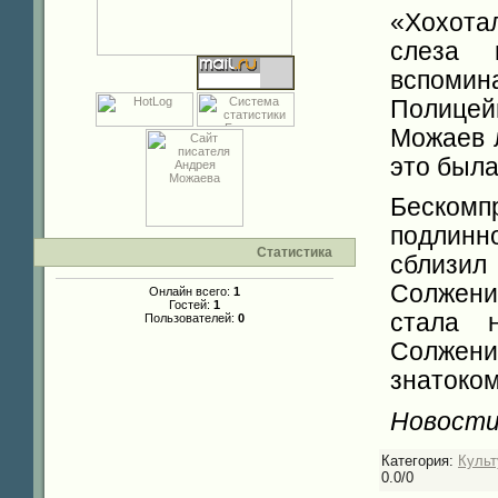
«Хохотал
слеза 
вспомин
Полицей
Можаев 
это была
Бескомп
подлин
Статистика
сблизи
Солжени
Онлайн всего:
1
Гостей:
1
стала 
Пользователей:
0
Солжен
знатоком
Новости
Категория
:
Культ
0.0
/
0