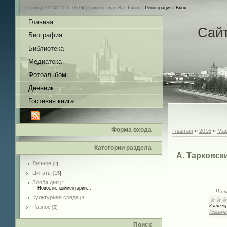
Пятница, 07.08.2026, 06:04 |
Приветствую Вас
Гость
|
Регистрация
|
Вход
Главная
Сай
Биография
Библиотека
Медиатека
Фотоальбом
Дневник
Гостевая книга
Форма входа
Главная
»
2016
»
Ма
Категории раздела
А. Тарковск
Личное
[2]
Цитаты
[15]
Глав
Злоба дня
[1]
Новости, комментарии...
...
Чит
Культурная среда
[3]
Категор
Разное
[0]
Коммент
Поиск