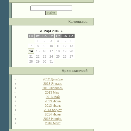
Календарь
«
Март 2016
»
Пн
Вт
Ср
Чт
Пт
Сб
Вс
1
2
3
4
5
6
7
8
9
10
11
12
13
14
15
16
17
18
19
20
21
22
23
24
25
26
27
28
29
30
31
Архив записей
2012 Декабрь
2013 Январь
2013 Февраль
2013 Март
2013 Май
2013 Июнь
2013 Июль
2013 Август
2014 Июнь
2015 Ноябрь
2016 Март