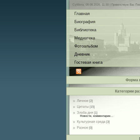
Суббота, 08.08.2026, 11:30 |
Приветствую Вас
Го
Главная
Биография
Библиотека
Медиатека
Фотоальбом
Дневник
Гостевая книга
Форма 
Категории ра
Личное
[2]
Цитаты
[15]
Злоба дня
[1]
Новости, комментарии...
Культурная среда
[3]
Разное
[0]