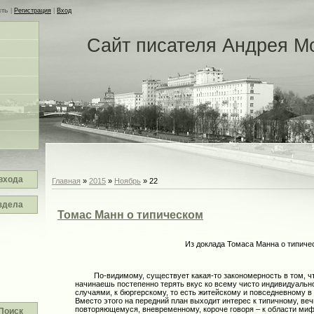
сть
|
Регистрация
|
Вход
Сайт писателя Андрея М
входа
Главная
»
2015
»
Ноябрь
»
22
здела
Томас Манн о типическом
Из доклада Томаса Манна о типиче
По-видимому, существует какая-то закономерность в том, что
начинаешь постепенно терять вкус ко всему чисто индивидуальн
случаями, к бюргерскому, то есть житейскому и повседневному 
Вместо этого на передний план выходит интерес к типичному, ве
повторяющемуся, вневременному, короче говоря – к области миф
Поиск