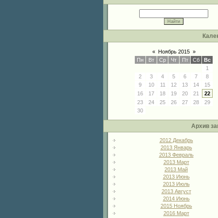
Кале
«
Ноябрь 2015
»
Пн
Вт
Ср
Чт
Пт
Сб
Вс
1
2
3
4
5
6
7
8
9
10
11
12
13
14
15
16
17
18
19
20
21
22
23
24
25
26
27
28
29
30
Архив за
2012 Декабрь
2013 Январь
2013 Февраль
2013 Март
2013 Май
2013 Июнь
2013 Июль
2013 Август
2014 Июнь
2015 Ноябрь
2016 Март