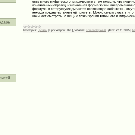
есть много мифического, мифического в том смысле, что типичное
изначальный образец, изначальная форма жизни, вневременная с
формула, в которую укладывается осознающая себя жизнь, смут
некогда предначертанные ей приметы. Можно смело сказать, что 
начинает смотреть на вещи с точки зрения типичного и мифическ
ндарь
Категория:
Цитаты
|
Просмотров:
762
|
Добавил:
screenplay7498
|
Дата:
22.11.2015
|
Ко
писей