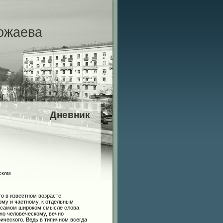
ожаева
Дневник
ском
 в известном возрасте
ому и частному, к отдельным
в самом широком смысле слова.
чно человеческому, вечно
ического. Ведь в типичном всегда