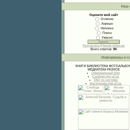
Наш 
Оцените мой сайт
Отлично
Хорошо
Неплохо
Плохо
Ужасно
Результаты
|
Архив опросов
Всего ответов:
90
Информеры и с
КНИГИ
БИБЛИОТЕКА
ФОТОАЛЬБО
МЕДИАТЕКА
РАЗНОЕ
Официальный блог
Сообщество uCoz
FAQ по системе
Инструкции для uCoz