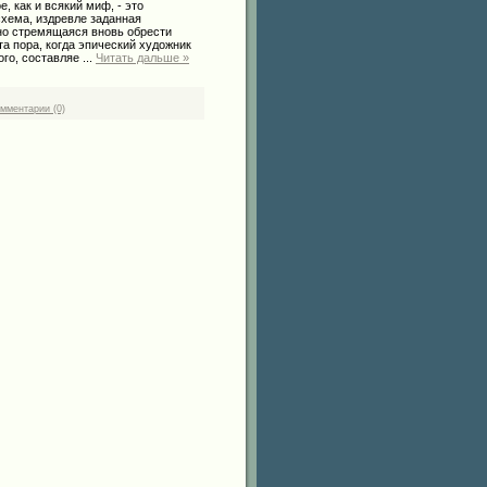
, как и всякий миф, - это
хема, издревле заданная
но стремящаяся вновь обрести
та пора, когда эпический художник
ого, составляе
...
Читать дальше »
мментарии (0)