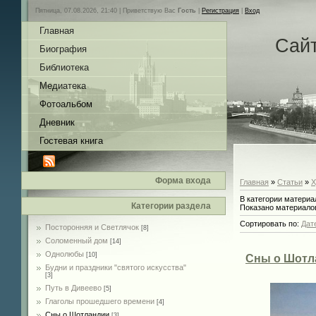
Пятница, 07.08.2026, 21:40 |
Приветствую Вас
Гость
|
Регистрация
|
Вход
Главная
Сай
Биография
Библиотека
Медиатека
Фотоальбом
Дневник
Гостевая книга
Форма входа
Главная
»
Статьи
»
Х
В категории материа
Категории раздела
Показано материало
Сортировать по
:
Дат
Посторонняя и Светлячок
[8]
Соломенный дом
[14]
Однолюбы
[10]
Сны о Шотла
Будни и праздники "святого искусства"
[3]
Путь в Дивеево
[5]
Глаголы прошедшего времени
[4]
Сны о Шотландии
[3]