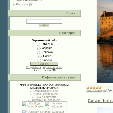
Рассказы
[9]
Поиск
Наш опрос
Оцените мой сайт
Отлично
Хорошо
Неплохо
Плохо
Ужасно
Результаты
|
Архив опросов
Всего ответов:
90
Информеры и ссылки
КНИГИ
БИБЛИОТЕКА
ФОТОАЛЬБОМ
МЕДИАТЕКА
РАЗНОЕ
Сны о Шотландии
|
Прос
Официальный блог
Сообщество uCoz
FAQ по системе
Инструкции для uCoz
Сны о Шотла