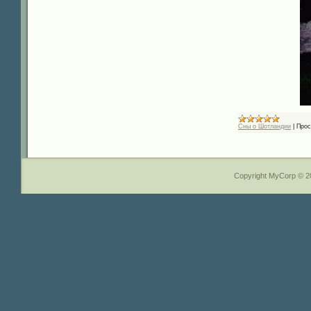
Сны о Шотландии
|
Прос
Copyright MyCorp © 2