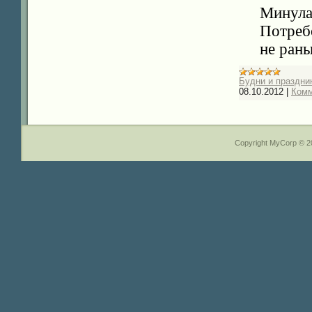
Минула
Потреб
не рань
Будни и праздник
08.10.2012
|
Комм
Copyright MyCorp © 2