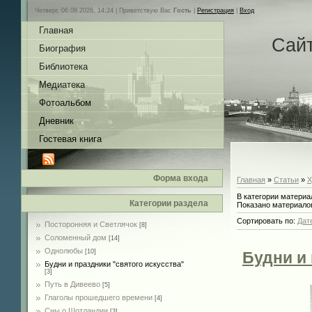
Четверг, 06.08.2026, 14:24 |
Приветствую Вас
Гость
|
Регистрация
|
Вход
Главная
Сай
Биография
Библиотека
Медиатека
Фотоальбом
Дневник
Гостевая книга
Форма входа
Главная
»
Статьи
»
Х
В категории материа
Категории раздела
Показано материало
Сортировать по
:
Дат
Посторонняя и Светлячок
[8]
Соломенный дом
[14]
Однолюбы
[10]
Будни и 
Будни и праздники "святого искусства"
[3]
Путь в Дивеево
[5]
Глаголы прошедшего времени
[4]
Сны о Шотландии
[3]