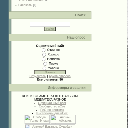
Рассказы
[9]
Поиск
Наш опрос
Оцените мой сайт
Отлично
Хорошо
Неплохо
Плохо
Ужасно
Результаты
|
Архив опросов
Всего ответов:
90
Информеры и ссылки
КНИГИ
БИБЛИОТЕКА
ФОТОАЛЬБОМ
МЕДИАТЕКА
РАЗНОЕ
Официальный блог
Сообщество uCoz
FAQ по системе
Инструкции для uCoz