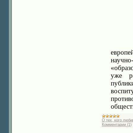
Завер
европе
научно
«образ
уже ра
публи
воспит
прот
общест
О тех, кого люб
Комментарии (1)