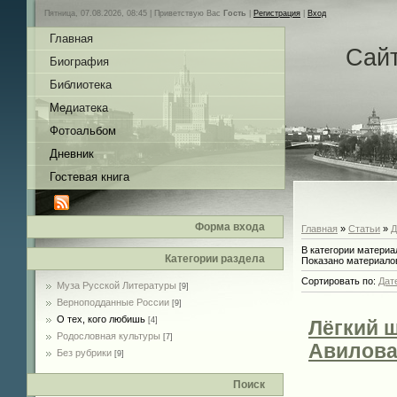
Пятница, 07.08.2026, 08:45 |
Приветствую Вас
Гость
|
Регистрация
|
Вход
Главная
Сай
Биография
Библиотека
Медиатека
Фотоальбом
Дневник
Гостевая книга
Форма входа
Главная
»
Статьи
»
Д
В категории материа
Категории раздела
Показано материало
Сортировать по
:
Дат
Муза Русской Литературы
[9]
Верноподданные России
[9]
О тех, кого любишь
[4]
Лёгкий ш
Родословная культуры
[7]
Авилов
Без рубрики
[9]
Поиск