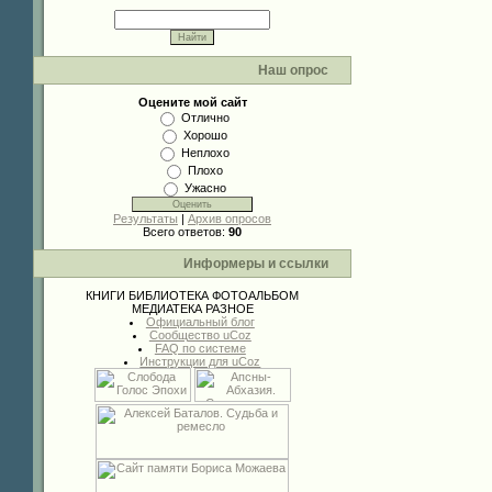
Наш опрос
Оцените мой сайт
Отлично
Хорошо
Неплохо
Плохо
Ужасно
Результаты
|
Архив опросов
Всего ответов:
90
Информеры и ссылки
КНИГИ
БИБЛИОТЕКА
ФОТОАЛЬБОМ
МЕДИАТЕКА
РАЗНОЕ
Официальный блог
Сообщество uCoz
FAQ по системе
Инструкции для uCoz