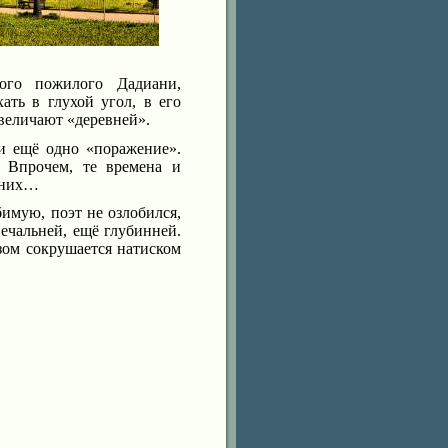
ого пожилого Дадиани,
ать в глухой угол, в его
 величают «деревней».
и ещё одно «поражение».
 Впрочем, те времена и
ешних…
бимую, поэт не озлобился,
печальней, ещё глубинней.
азом сокрушается натиском