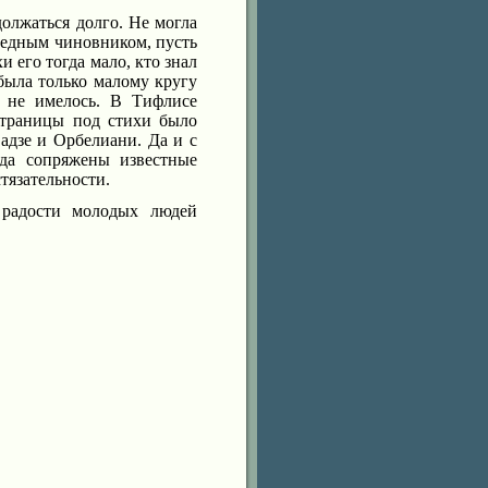
должаться долго. Не могла
 бедным чиновником, пусть
 его тогда мало, кто знал
была только малому кругу
и не имелось. В Тифлисе
 страницы под стихи было
адзе и Орбелиани. Да и с
гда сопряжены известные
тязательности.
радости молодых людей