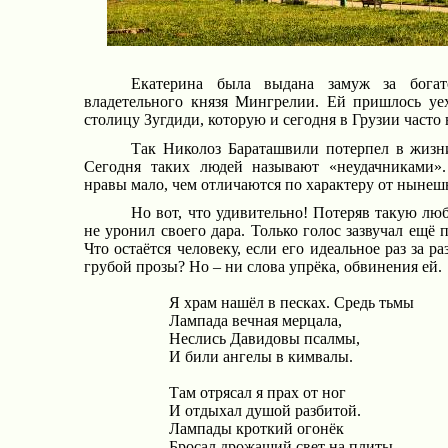
Екатерина была выдана замуж за богат
владетельного князя Мингрелии. Ей пришлось уех
столицу Зугдиди, которую и сегодня в Грузии часто
Так Николоз Бараташвили потерпел в жизн
Сегодня таких людей называют «неудачниками».
нравы мало, чем отличаются по характеру от нын
Но вот, что удивительно! Потеряв такую лю
не уронил своего дара. Только голос зазвучал ещё 
Что остаётся человеку, если его идеальное раз за р
грубой прозы? Но – ни слова упрёка, обвинения ей.
Я храм нашёл в песках. Средь тьмы
Лампада вечная мерцала,
Неслись Давидовы псалмы,
И били ангелы в кимвалы.
Там отрясал я прах от ног
И отдыхал душой разбитой.
Лампады кроткий огонёк
Бросал дрожащий свет на плиты.