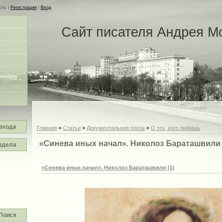
сть
|
Регистрация
|
Вход
Сайт писателя Андрея М
входа
Главная
»
Статьи
»
Документальная проза
»
О тех, кого любишь
«Синева иных начал». Николоз Бараташвили 
здела
«Синева иных начал». Николоз Бараташвили (1)
Поиск