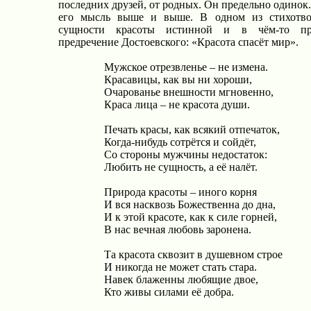
последних друзей, от родных. Он предельно одинок
его мысль выше и выше. В одном из стихотво
сущности красоты истинной и в чём-то пре
предречение Достоевского: «Красота спасёт мир».
Мужское отрезвленье – не измена.
Красавицы, как вы ни хороши,
Очарованье внешности мгновенно,
Краса лица – не красота души.
Печать красы, как всякий отпечаток,
Когда-нибудь сотрётся и сойдёт,
Со стороны мужчины недостаток:
Любить не сущность, а её налёт.
Природа красоты – иного корня
И вся насквозь Божественна до дна,
И к этой красоте, как к силе горней,
В нас вечная любовь заронена.
Та красота сквозит в душевном строе
И никогда не может стать стара.
Навек блаженны любящие двое,
Кто живы силами её добра.