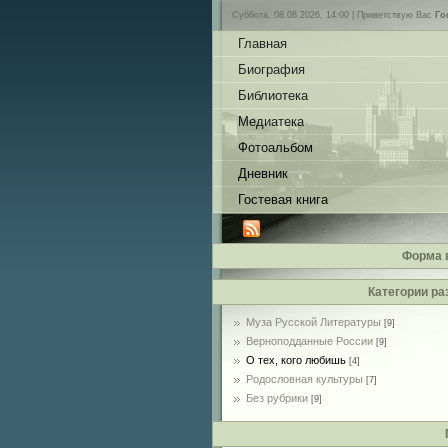
Суббота, 08.08.2026, 14:00 |
Приветствую Вас
Го
Главная
Биография
Библиотека
Медиатека
Фотоальбом
Дневник
Гостевая книга
Форма 
Категории ра
Муза Русской Литературы
[9]
Верноподданные России
[9]
О тех, кого любишь
[4]
Родословная культуры
[7]
Без рубрики
[9]