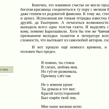
Конечно, это взаимное счастье не могло про
богатая красавица соединиться в ту пору с мелким
даже гением из родовитой фамилии. К тому же, стихи
и ценил. Исписанная им тонкая тетрадка известна 
друзей, да Екатерине. А печататься возможност
выходила всего одна толстая газета. И выделять
кому, помимо Бараташвили. Хотя бы тем же Чавчав
признанием молодых талантов в литературе все
сложности, что вытекают из самолюбий авторов, сос
И вот прошло ещё немного времени, и 
положен был предел.
Я помню, ты стояла
В слезах, любовь моя,
стика
Но губ не разжимала,
Причину слёз тая.
Не о земном уроне
Ты думала в тот миг.
Красой потусторонней
Был озарён твой лик.
Мне ныне жизнью всею