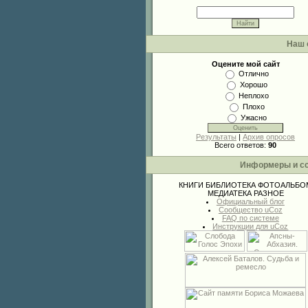
Наш 
Оцените мой сайт
Отлично
Хорошо
Неплохо
Плохо
Ужасно
Результаты
|
Архив опросов
Всего ответов:
90
Информеры и с
КНИГИ
БИБЛИОТЕКА
ФОТОАЛЬБО
МЕДИАТЕКА
РАЗНОЕ
Официальный блог
Сообщество uCoz
FAQ по системе
Инструкции для uCoz