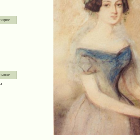
опрос
сылки
М