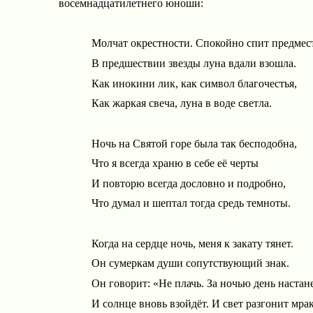
восемнадцатилетнего юноши:
Молчат окрестности. Спокойно спит
предмес
В предшествии звезды луна вдали взошла.
Как инокини лик, как символ благочестья,
Как жаркая свеча, луна в воде светла.
Ночь на Святой горе была так бесподобна,
Что я всегда храню в себе её черты
И повторю всегда дословно и подробно,
Что думал и шептал тогда средь темноты.
Когда на сердце ночь, меня к закату тянет.
Он сумеркам души сопутствующий знак.
Он говорит: «Не плачь. За ночью день
настане
И солнце вновь взойдёт. И свет разгонит
мра