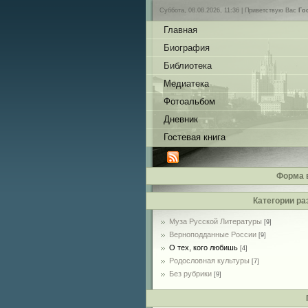
Суббота, 08.08.2026, 11:36 |
Приветствую Вас
Го
Главная
Биография
Библиотека
Медиатека
Фотоальбом
Дневник
Гостевая книга
Форма 
Категории ра
Муза Русской Литературы
[9]
Верноподданные России
[9]
О тех, кого любишь
[4]
Родословная культуры
[7]
Без рубрики
[9]