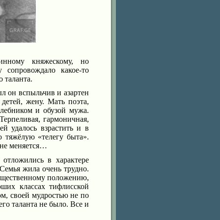
инному княжескому, но
 сопровождало какое-то
о таланта.
ыл он вспыльчив и азартен
детей, жену. Мать поэта,
лебником и обузой мужа.
ерпеливая, гармоничная,
ей удалось взрастить и в
 тяжёлую «телегу быта».
 не меняется…
 отложились в характере
 Семья жила очень трудно.
общественному положению,
ших классах тифлисской
ом, своей мудростью не по
го таланта не было. Все и