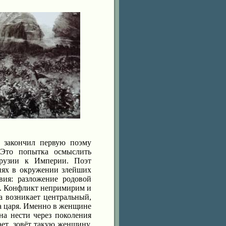
и закончил первую поэму
 Это попытка осмыслить
Грузии к Империи. Поэт
виях в окружении злейших
вия: разложение родовой
». Конфликт непримирим и
а возникает центральный,
а царя. Именно в женщине
на нести через поколения
ет, зовёт такую женщину.