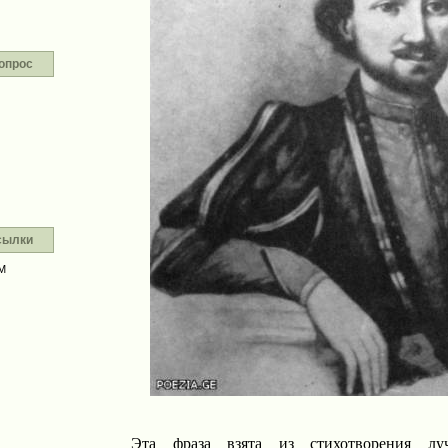
опрос
сылки
М
Эта фраза взята из стихотворения луч