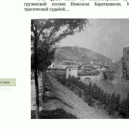
грузинской поэзии Николоза Бараташвили. 
трагической судьбой…
стика