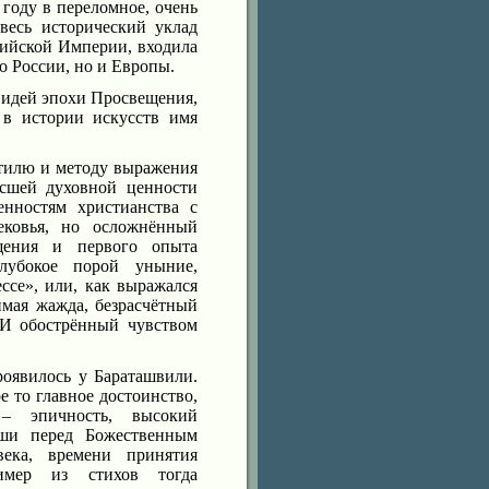
 году в переломное, очень
 весь исторический уклад
сийской Империи, входила
о России, но и Европы.
х идей эпохи Просвещения,
 в истории искусств имя
стилю и методу выражения
ысшей духовной ценности
енностям христианства с
ековья, но осложнённый
ещения и первого опыта
лубокое порой уныние,
ссе», или, как выражался
имая жажда, безрасчётный
И обострённый чувством
роявилось у Бараташвили.
е то главное достоинство,
 эпичность, высокий
уши перед Божественным
ека, времени принятия
имер из стихов тогда