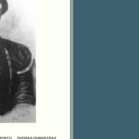
шего лирика-романтика