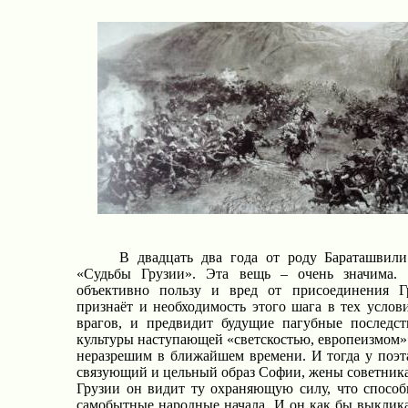
В двадцать два года от роду Бараташвил
«Судьбы Грузии». Эта вещь – очень значима.
объективно пользу и вред от присоединения 
признаёт и необходимость этого шага в тех усло
врагов, и предвидит будущие пагубные последст
культуры наступающей «светскостью, европеизмом
неразрешим в ближайшем времени. И тогда у поэт
связующий и цельный образ Софии, жены советник
Грузии он видит ту охраняющую силу, что способ
самобытные народные начала. И он как бы выклика