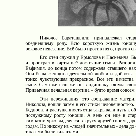
Николоз Бараташвили принадлежал стар
обедневшему роду. Всю короткую жизнь юношу
роковое невезение. Всё было против него, против ег
Его отец служил у Ермолова и Паскевича. Б
и проиграл в карты всё достояние семьи. Разорил 
Евфимия, до конца потом содержала ставшего нах
Она была женщина деятельной любви и доброты. Т
тонко чувствующая прекрасное. Все эти качества 
сыне. Сама же всю жизнь в одиночку тянула свою
Привычная печальная картина – будто время совсем
Эти переживания, это сострадание матери,
Николоза, вошли затем в его стихи человечностью.
Бедность и распущенность отца закрывали путь к 
послужному росту юноши. А ведь он ещё в стар
гимназии ярко выделялся в кругу друзей своим дар
годам. Но никому из «людей значительных» дела до е
так сами были талантами…