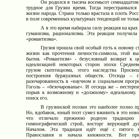
Он родился в тысяча восемьсот семнадцатом
трудное для Грузии время. Тогда перестраивался
жизни народа. Страна только врастала в плоть Рос
в поле современных культурных тенденций не тольк
А в это время набирала силу реакция на кра
гуманизма, рационализма. Эта реакция получила
«романтизма».
Грузия прошла свой особый путь к новому 
жизни как прочтения личности-символа, этой в
бытия. «Романтизм» - безусловный возврат к ц
идеализацией некоторых сторон эпохи Среднев
грузом скептицизма, этого наследства Просв
построения буржуазных обществ. Отсюда – г
разочарованность в «научном и социальном прогре
Гоголь – «безочарованье». И отсюда же – нестерп
порыв к возможному и «должному» идеальному. 
поиск его.
В грузинской поэзии это наиболее полно п
Но, вдобавок, юный поэт сумел вживить в это ново
что отличало прежнюю родную традицию –
гимнографический строй, восторг верующей д
Началом. Эта традиция идёт ещё с пятого в
Православия и начала книжности. Вот пр