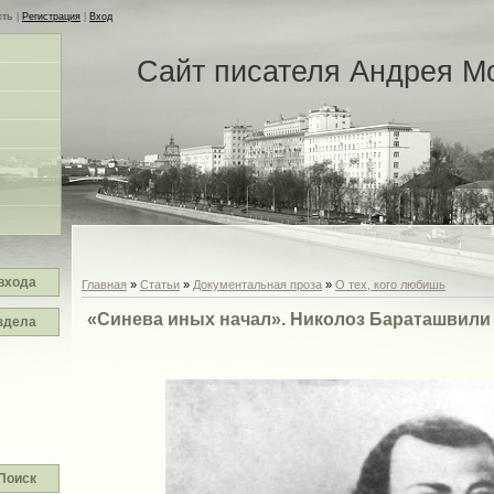
сть
|
Регистрация
|
Вход
Сайт писателя Андрея М
входа
Главная
»
Статьи
»
Документальная проза
»
О тех, кого любишь
«Синева иных начал». Николоз Бараташвили 
здела
Поиск