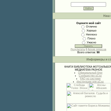
Наш 
Оцените мой сайт
Отлично
Хорошо
Неплохо
Плохо
Ужасно
Результаты
|
Архив опросов
Всего ответов:
90
Информеры и с
КНИГИ
БИБЛИОТЕКА
ФОТОАЛЬБО
МЕДИАТЕКА
РАЗНОЕ
Официальный блог
Сообщество uCoz
FAQ по системе
Инструкции для uCoz