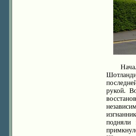
Нача
Шотланди
последн
рукой. В
восстан
независи
изгнанни
подняли 
примкну