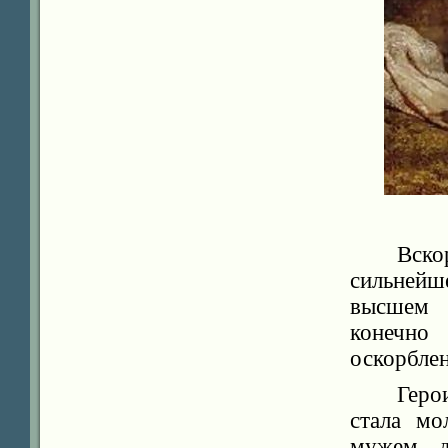
Вско
сильнейш
высшем 
конечно
оскорблен
Геро
стала мо
мужем д