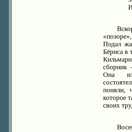
И
Вско
«позоре»
Подал жа
Бёрнса в 
Кильмарн
сборник 
Она из
состояте
поняли, 
которое т
своих тру
Восе