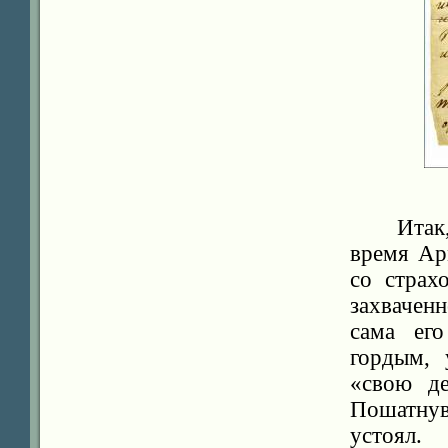
Итак
время Ар
со страх
захвачен
сама ег
гордым, 
«свою де
Пошатнув
устоял.