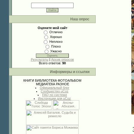
Наш опрос
Оцените мой сайт
Отлично
Хорошо
Неплохо
Плохо
Ужасно
Результаты
|
Архив опросов
Всего ответов:
90
Информеры и ссылки
КНИГИ
БИБЛИОТЕКА
ФОТОАЛЬБОМ
МЕДИАТЕКА
РАЗНОЕ
Официальный блог
Сообщество uCoz
FAQ по системе
Инструкции для uCoz
Заверша