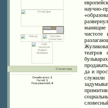
европейс
научно-
«образов
разверну
манящие
чистоте 
разлага
Жуликова
театров 
бульвар
продават
Статистика
да и прос
служили
Онлайн всего:
1
Гостей:
1
задумыва
Пользователей:
0
примит
социаль
словесны