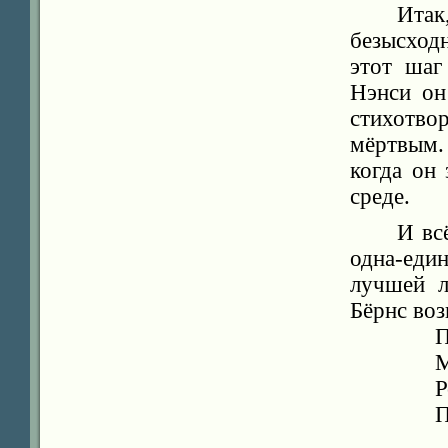
Ит
безысход
этот шаг
Нэнси он
стихотво
мёртвым.
когда он
среде.
И вс
одна-един
лучшей л
Бёрнс воз
П
М
Р
П