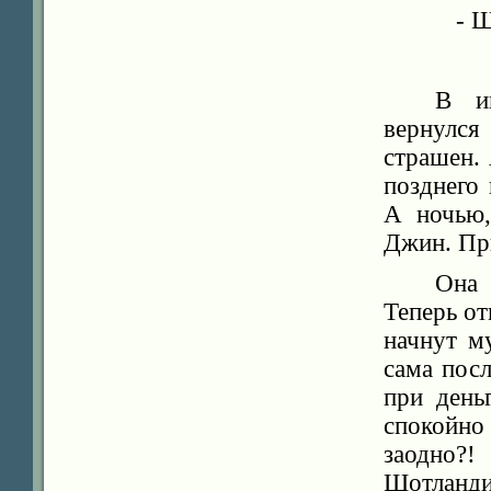
- 
В и
вернулся
страшен. 
позднего 
А ночью,
Джин. Пр
Она 
Теперь от
начнут м
сама посл
при день
спокойно
заодно?
Шотланд