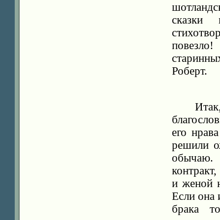
шотландс
сказки 
стихотво
повезло!
старинны
Роберт.
Ита
благосло
его нрав
решили о
обычаю.
контракт
и женой 
Если она 
брака т