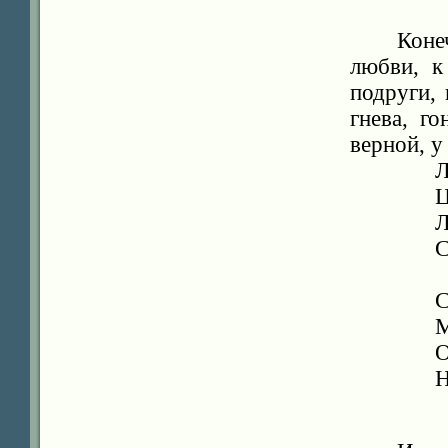
Коне
любви, к
подруги,
гнева, г
верной, у
Л
Ц
Л
С
С
М
О
Н