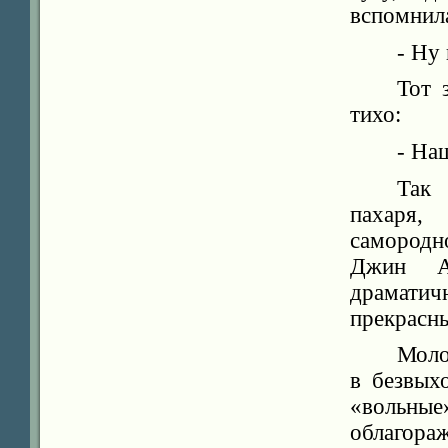
вспомнила
- Ну
Тот 
тихо:
- Н
Так 
пахаря,
самородно
Джин А
драматич
прекрасны
Моло
в безвых
«вольны
облагор