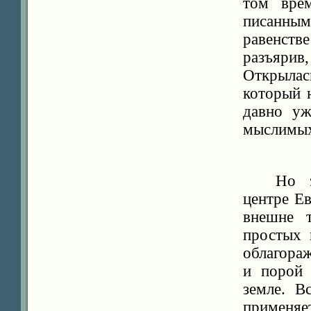
том вре
писанным
равенстве
разъярив,
Открылас
который н
давно уж
мыслимых
Но 
центре Е
внешне 
простых 
облагора
и порой 
земле. В
применяет