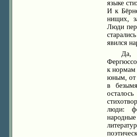
языке сти
И к Бёрн
нищих, з
Люди пер
старалис
явился н
Да,
Фергюссо
к нормам
юным, от
в безымя
осталос
стихотво
люди: фо
народны
литерат
поэтическ