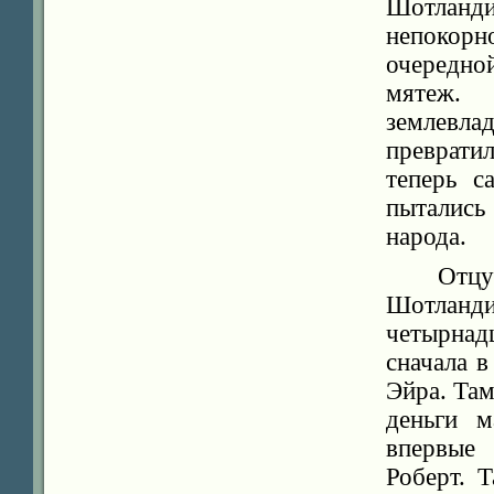
Шотланд
непокорн
очередно
мятеж.
землевл
преврати
теперь с
пыталис
народа.
Отцу
Шотланди
четырнад
сначала в
Эйра. Там
деньги м
впервые 
Роберт. 