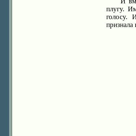
И вм
плугу. И
голосу. 
признала 