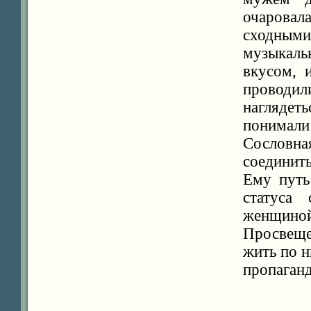
очарова
сходным
музыкаль
вкусом, 
проводи
нагляде
понимали
Сословн
соединить
Ему путь
статуса
женщино
Просвеще
жить по н
пропаган