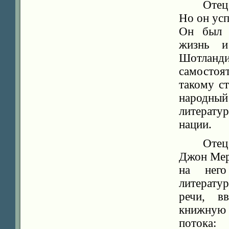
Отец
Но он усп
Он был 
жизнь и
Шотлан
самостоя
такому с
народны
литерату
нации.
Отец
Джон Мер
на него
литерату
речи, в
книжную 
потока: