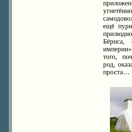
приложен
угнетё
самодово
ещё пури
прилюдно
Бёрнса, 
империи»
того, по
род, ока
проста…