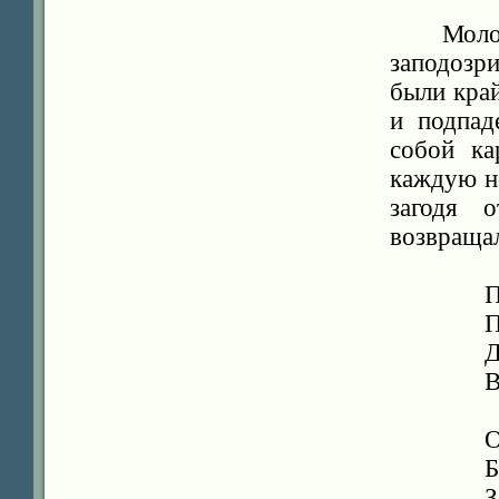
Мол
заподозр
были кра
и подпад
собой к
каждую но
загодя 
возвращал
П
П
Д
В
О
Б
З