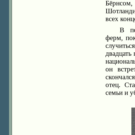
Бёрнсом,
Шотланди
всех кон
В по
ферм, по
случитьс
двадцать 
национал
он встре
скончалс
отец. Ст
семьи и 