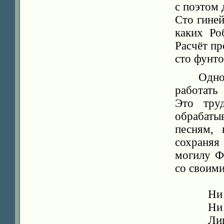
с поэтом 
Сто гиней
каких Ро
Расчёт пр
сто фунто
Одн
работать
Это тру
обрабаты
песням, 
сохраняя
могилу Ф
со своими
Ни
Ни 
Ли