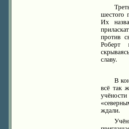
Трет
шестого 
Их назв
приласка
против с
Роберт 
скрываяс
славу.
В ко
всё так 
учёности
«северны
ждали.
Учё
приглаша