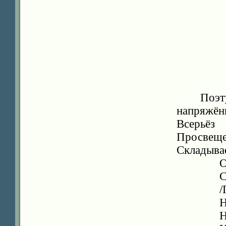
Поэт
напряжён
Всерьёз
Просвещ
Складыва
О
С
/
Н
Н