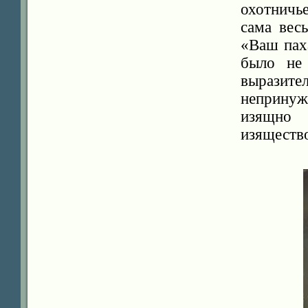
охотничь
сама вес
«Ваш пах
было не 
выразител
неприну
изящно 
изящество