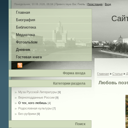
Понедельник, 10.08.2026, 06:04 |
Приветствую Вас
Гость
|
Регистрация
|
Вход
Главная
Сай
Биография
Библиотека
Медиатека
Фотоальбом
Дневник
Гостевая книга
Форма входа
Главная
»
Статьи
»
Д
Любовь поэт
Категории раздела
Муза Русской Литературы
[9]
Верноподданные России
[9]
О тех, кого любишь
[4]
Родословная культуры
[7]
Без рубрики
[9]
Поиск