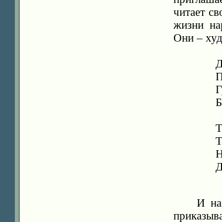
читает св
жизни на
Они – худ
Д
П
Г
Б
Т
Т
Н
Д
И на
приказы