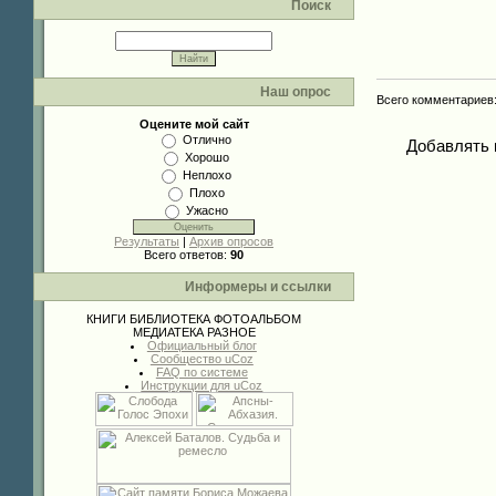
Поиск
Наш опрос
Всего комментариев
Оцените мой сайт
Отлично
Добавлять 
Хорошо
Неплохо
Плохо
Ужасно
Результаты
|
Архив опросов
Всего ответов:
90
Информеры и ссылки
КНИГИ
БИБЛИОТЕКА
ФОТОАЛЬБОМ
МЕДИАТЕКА
РАЗНОЕ
Официальный блог
Сообщество uCoz
FAQ по системе
Инструкции для uCoz