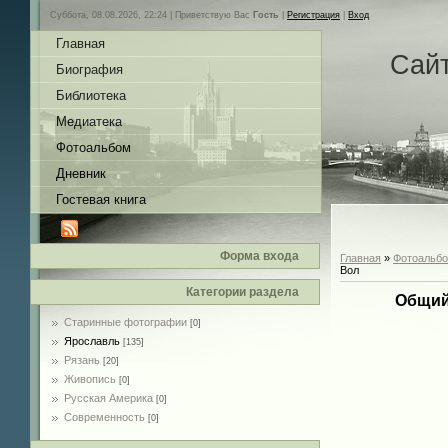
Суббота, 08.08.2026, 22:24 |
Приветствую Вас
Гость
|
Регистрация
|
Вход
Главная
Сай
Биография
Библиотека
Медиатека
Фотоальбом
Дневник
Гостевая книга
Форма входа
Главная
»
Фотоальб
Вол
Категории раздела
Общий
Старинные фотографии
[0]
Ярославль
[135]
Рязань
[20]
Живопись
[0]
Русская Америка
[0]
Современность
[0]