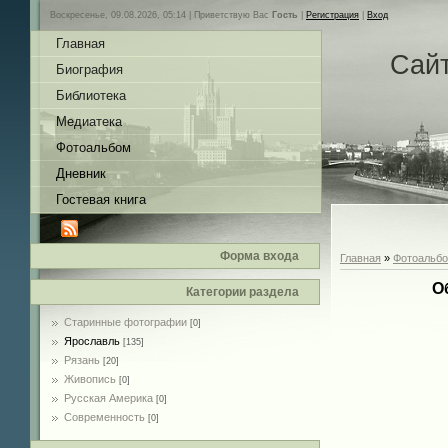
Воскресенье, 09.08.2026, 05:14 |
Приветствую Вас
Гость
|
Регистрация
|
Вход
Главная
Сай
Биография
Библиотека
Медиатека
Фотоальбом
Дневник
Гостевая книга
Форма входа
Главная
»
Фотоальб
О
Категории раздела
Старинные фотографии
[0]
Ярославль
[135]
Рязань
[20]
Живопись
[0]
Русская Америка
[0]
Современность
[0]