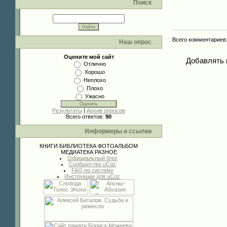
Поиск
Всего комментариев
Наш опрос
Оцените мой сайт
Добавлять 
Отлично
Хорошо
Неплохо
Плохо
Ужасно
Результаты
|
Архив опросов
Всего ответов:
90
Информеры и ссылки
КНИГИ
БИБЛИОТЕКА
ФОТОАЛЬБОМ
МЕДИАТЕКА
РАЗНОЕ
Официальный блог
Сообщество uCoz
FAQ по системе
Инструкции для uCoz