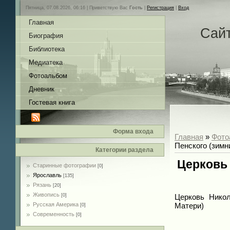
Пятница, 07.08.2026, 06:16 |
Приветствую Вас
Гость
|
Регистрация
|
Вход
Главная
Сай
Биография
Библиотека
Медиатека
Фотоальбом
Дневник
Гостевая книга
Форма входа
Главная
»
Фото
Пенского (зимн
Категории раздела
Церковь 
Старинные фотографии
[0]
Ярославль
[135]
Рязань
[20]
Живопись
[0]
Церковь Нико
Русская Америка
Матери)
[0]
Современность
[0]