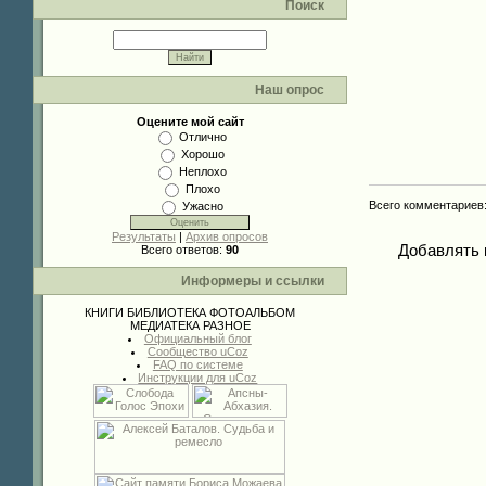
Поиск
Наш опрос
Оцените мой сайт
Отлично
Хорошо
Неплохо
Плохо
Всего комментариев
Ужасно
Результаты
|
Архив опросов
Добавлять 
Всего ответов:
90
Информеры и ссылки
КНИГИ
БИБЛИОТЕКА
ФОТОАЛЬБОМ
МЕДИАТЕКА
РАЗНОЕ
Официальный блог
Сообщество uCoz
FAQ по системе
Инструкции для uCoz