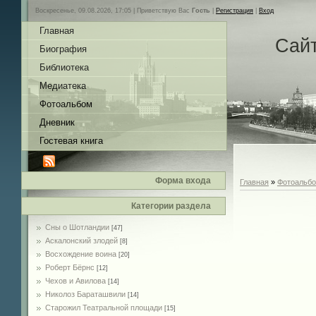
Воскресенье, 09.08.2026, 17:05 |
Приветствую Вас
Гость
|
Регистрация
|
Вход
Главная
Сай
Биография
Библиотека
Медиатека
Фотоальбом
Дневник
Гостевая книга
Форма входа
Главная
»
Фотоальб
Категории раздела
Сны о Шотландии
[47]
Аскалонский злодей
[8]
Восхождение воина
[20]
Роберт Бёрнс
[12]
Чехов и Авилова
[14]
Николоз Бараташвили
[14]
Cтарожил Театральной площади
[15]