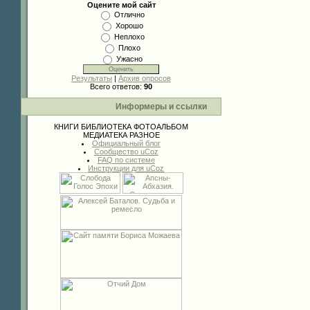
Оцените мой сайт
Отлично
Хорошо
Неплохо
Плохо
Ужасно
Результаты
|
Архив опросов
Всего ответов:
90
Информеры и ссылки
КНИГИ
БИБЛИОТЕКА
ФОТОАЛЬБОМ
МЕДИАТЕКА
РАЗНОЕ
Официальный блог
Сообщество uCoz
FAQ по системе
Инструкции для uCoz