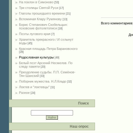
На поклон в Симоново
[53]
Три столицы Святой Руси
[17]
Глаголы прошедшего времени
[21]
Вспоминая Клару Румянову
[13]
Всего комментариев
Борис Степанович Скобельцын:
псковские фотолетописи
[18]
Поэты лугового края
[7]
До
Хранитель прекрасного / И схлынут
воды
[45]
Красная площадь Петра Барановского
[28]
Родословная культуры
[49]
Белый поэт Арсений Несмелов. По
следу памяти
[20]
Преодоление судьбы. П.П. Семёнов-
Тян-Шанский
[33]
Поборник мужества. Н.Л.Кладо
[32]
Локтев и "локтевцы"
[11]
Разное
[24]
Поиск
Наш опрос