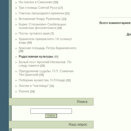
На поклон в Симоново
[53]
Три столицы Святой Руси
[17]
Глаголы прошедшего времени
[21]
Вспоминая Клару Румянову
[13]
Всего комментариев
Борис Степанович Скобельцын:
псковские фотолетописи
[18]
Поэты лугового края
[7]
До
Хранитель прекрасного / И схлынут
воды
[45]
Красная площадь Петра Барановского
[28]
Родословная культуры
[49]
Белый поэт Арсений Несмелов. По
следу памяти
[20]
Преодоление судьбы. П.П. Семёнов-
Тян-Шанский
[33]
Поборник мужества. Н.Л.Кладо
[32]
Локтев и "локтевцы"
[11]
Разное
[24]
Поиск
Наш опрос