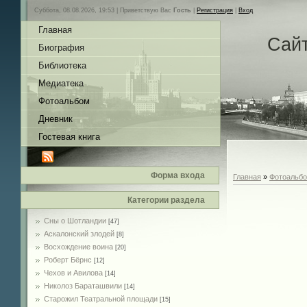
Суббота, 08.08.2026, 19:53 |
Приветствую Вас
Гость
|
Регистрация
|
Вход
Главная
Сай
Биография
Библиотека
Медиатека
Фотоальбом
Дневник
Гостевая книга
Форма входа
Главная
»
Фотоальб
Категории раздела
Сны о Шотландии
[47]
Аскалонский злодей
[8]
Восхождение воина
[20]
Роберт Бёрнс
[12]
Чехов и Авилова
[14]
Николоз Бараташвили
[14]
Cтарожил Театральной площади
[15]