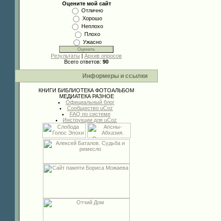
Оцените мой сайт
Отлично
Хорошо
Неплохо
Плохо
Ужасно
Результаты
|
Архив опросов
Всего ответов:
90
Информеры и ссылки
КНИГИ
БИБЛИОТЕКА
ФОТОАЛЬБОМ
МЕДИАТЕКА
РАЗНОЕ
Официальный блог
Сообщество uCoz
FAQ по системе
Инструкции для uCoz