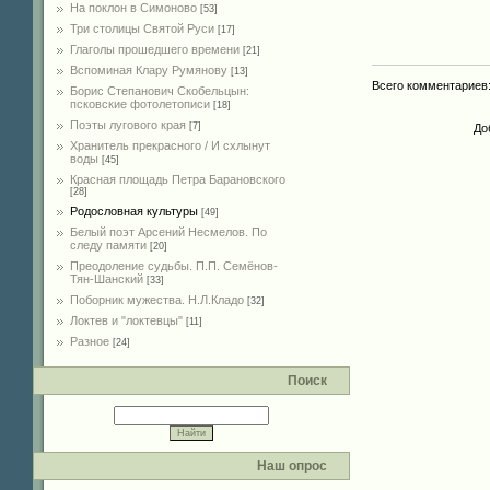
На поклон в Симоново
[53]
Три столицы Святой Руси
[17]
Глаголы прошедшего времени
[21]
Вспоминая Клару Румянову
[13]
Всего комментариев
Борис Степанович Скобельцын:
псковские фотолетописи
[18]
Поэты лугового края
[7]
До
Хранитель прекрасного / И схлынут
воды
[45]
Красная площадь Петра Барановского
[28]
Родословная культуры
[49]
Белый поэт Арсений Несмелов. По
следу памяти
[20]
Преодоление судьбы. П.П. Семёнов-
Тян-Шанский
[33]
Поборник мужества. Н.Л.Кладо
[32]
Локтев и "локтевцы"
[11]
Разное
[24]
Поиск
Наш опрос