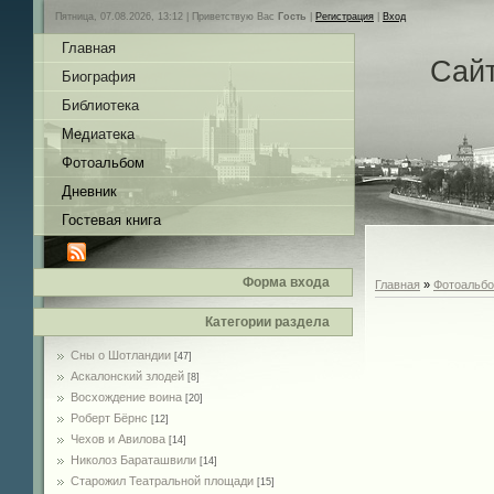
Пятница, 07.08.2026, 13:12 |
Приветствую Вас
Гость
|
Регистрация
|
Вход
Главная
Сай
Биография
Библиотека
Медиатека
Фотоальбом
Дневник
Гостевая книга
Форма входа
Главная
»
Фотоальб
Категории раздела
Сны о Шотландии
[47]
Аскалонский злодей
[8]
Восхождение воина
[20]
Роберт Бёрнс
[12]
Чехов и Авилова
[14]
Николоз Бараташвили
[14]
Cтарожил Театральной площади
[15]