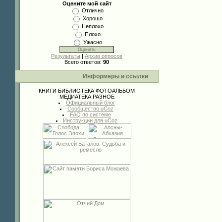
Оцените мой сайт
Отлично
Хорошо
Неплохо
Плохо
Ужасно
Результаты
|
Архив опросов
Всего ответов:
90
Информеры и ссылки
КНИГИ
БИБЛИОТЕКА
ФОТОАЛЬБОМ
МЕДИАТЕКА
РАЗНОЕ
Официальный блог
Сообщество uCoz
FAQ по системе
Инструкции для uCoz