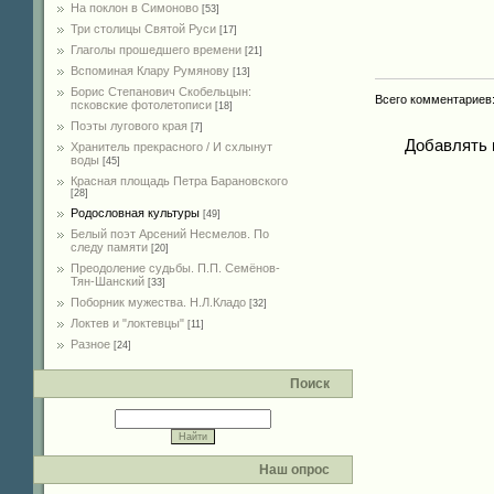
На поклон в Симоново
[53]
Три столицы Святой Руси
[17]
Глаголы прошедшего времени
[21]
Вспоминая Клару Румянову
[13]
Борис Степанович Скобельцын:
Всего комментариев
псковские фотолетописи
[18]
Поэты лугового края
[7]
Добавлять 
Хранитель прекрасного / И схлынут
воды
[45]
Красная площадь Петра Барановского
[28]
Родословная культуры
[49]
Белый поэт Арсений Несмелов. По
следу памяти
[20]
Преодоление судьбы. П.П. Семёнов-
Тян-Шанский
[33]
Поборник мужества. Н.Л.Кладо
[32]
Локтев и "локтевцы"
[11]
Разное
[24]
Поиск
Наш опрос