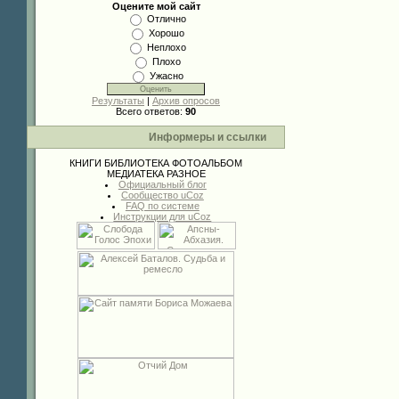
Оцените мой сайт
Отлично
Хорошо
Неплохо
Плохо
Ужасно
Результаты
|
Архив опросов
Всего ответов:
90
Информеры и ссылки
КНИГИ
БИБЛИОТЕКА
ФОТОАЛЬБОМ
МЕДИАТЕКА
РАЗНОЕ
Официальный блог
Сообщество uCoz
FAQ по системе
Инструкции для uCoz