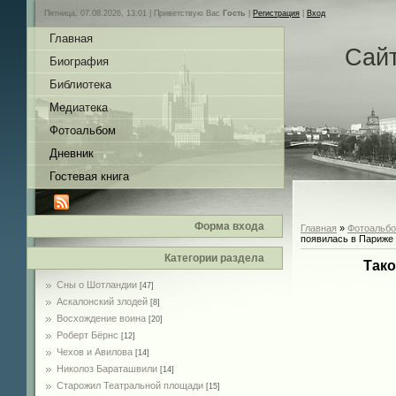
Пятница, 07.08.2026, 13:01 |
Приветствую Вас
Гость
|
Регистрация
|
Вход
Главная
Сай
Биография
Библиотека
Медиатека
Фотоальбом
Дневник
Гостевая книга
Форма входа
Главная
»
Фотоальб
появилась в Париже
Категории раздела
Тако
Сны о Шотландии
[47]
Аскалонский злодей
[8]
Восхождение воина
[20]
Роберт Бёрнс
[12]
Чехов и Авилова
[14]
Николоз Бараташвили
[14]
Cтарожил Театральной площади
[15]