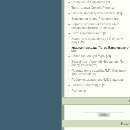
На поклон в Симоново
[53]
Три столицы Святой Руси
[17]
Глаголы прошедшего времени
[21]
Вспоминая Клару Румянову
[13]
Борис Степанович Скобельцын:
псковские фотолетописи
[18]
Поэты лугового края
[7]
Хранитель прекрасного / И схлынут
воды
[45]
Красная площадь Петра Барановского
[28]
Родословная культуры
[49]
Белый поэт Арсений Несмелов. По
следу памяти
[20]
Преодоление судьбы. П.П. Семёнов-
Тян-Шанский
[33]
Поборник мужества. Н.Л.Кладо
[32]
Локтев и "локтевцы"
[11]
Разное
[24]
Наш 