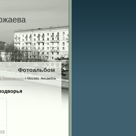
ожаева
Фотоальбом
а Барановского
» Москва. Ансамбль
подворья
00
/
ick