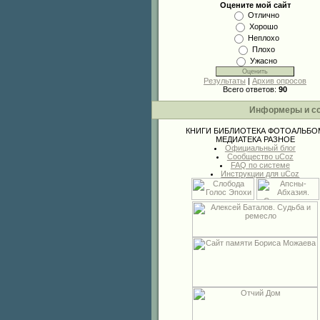
Оцените мой сайт
Отлично
Хорошо
Неплохо
Плохо
Ужасно
Результаты
|
Архив опросов
Всего ответов:
90
Информеры и с
КНИГИ
БИБЛИОТЕКА
ФОТОАЛЬБО
МЕДИАТЕКА
РАЗНОЕ
Официальный блог
Сообщество uCoz
FAQ по системе
Инструкции для uCoz