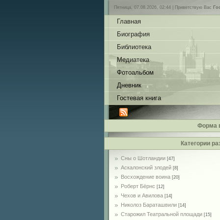
Пятница, 07.08.2026, 02:44 |
Приветствую Вас
Го
Главная
Биография
Библиотека
Медиатека
Фотоальбом
Дневник
Гостевая книга
Форма 
Категории ра
Сны о Шотландии
[47]
Аскалонский злодей
[8]
Восхождение воина
[20]
Роберт Бёрнс
[12]
Чехов и Авилова
[14]
Николоз Бараташвили
[14]
Cтарожил Театральной площади
[15]