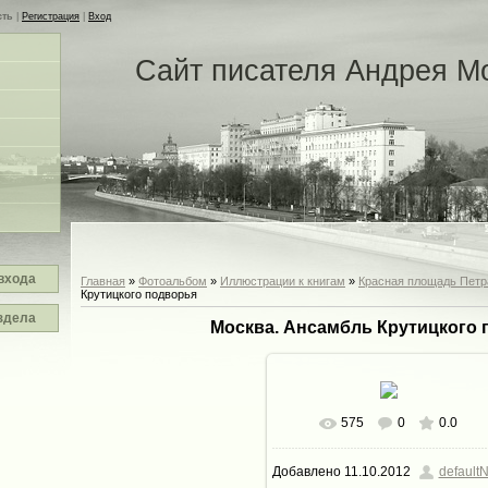
сть
|
Регистрация
|
Вход
Сайт писателя Андрея М
входа
Главная
»
Фотоальбом
»
Иллюстрации к книгам
»
Красная площадь Петр
Крутицкого подворья
здела
Москва. Ансамбль Крутицкого 
575
0
0.0
В реальном размере
720x4
Добавлено
11.10.2012
defaultN
276.7Kb