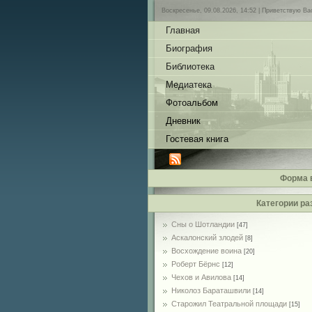
Воскресенье, 09.08.2026, 14:52 |
Приветствую Ва
Главная
Биография
Библиотека
Медиатека
Фотоальбом
Дневник
Гостевая книга
Форма 
Категории ра
Сны о Шотландии
[47]
Аскалонский злодей
[8]
Восхождение воина
[20]
Роберт Бёрнс
[12]
Чехов и Авилова
[14]
Николоз Бараташвили
[14]
Cтарожил Театральной площади
[15]