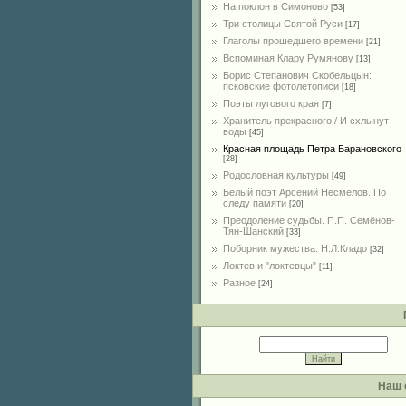
На поклон в Симоново
[53]
Три столицы Святой Руси
[17]
Глаголы прошедшего времени
[21]
Вспоминая Клару Румянову
[13]
Борис Степанович Скобельцын:
псковские фотолетописи
[18]
Поэты лугового края
[7]
Хранитель прекрасного / И схлынут
воды
[45]
Красная площадь Петра Барановского
[28]
Родословная культуры
[49]
Белый поэт Арсений Несмелов. По
следу памяти
[20]
Преодоление судьбы. П.П. Семёнов-
Тян-Шанский
[33]
Поборник мужества. Н.Л.Кладо
[32]
Локтев и "локтевцы"
[11]
Разное
[24]
Наш 