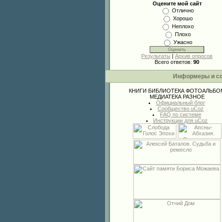
Оцените мой сайт
Отлично
Хорошо
Неплохо
Плохо
Ужасно
Результаты
|
Архив опросов
Всего ответов:
90
Информеры и с
КНИГИ
БИБЛИОТЕКА
ФОТОАЛЬБО
МЕДИАТЕКА
РАЗНОЕ
Официальный блог
Сообщество uCoz
FAQ по системе
Инструкции для uCoz