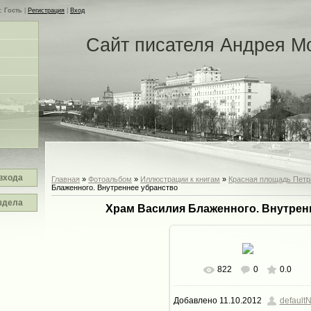
с
Гость
|
Регистрация
|
Вход
Сайт писателя Андрея М
входа
Главная
»
Фотоальбом
»
Иллюстрации к книгам
»
Красная площадь Петр
Блаженного. Внутреннее убранство
здела
Храм Василия Блаженного. Внутрен
822
0
0.0
В реальном размере
720x4
Добавлено
11.10.2012
defaultN
319.4Kb