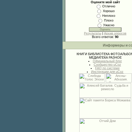
Оцените мой сайт
Отлично
Хорошо
Неплохо
Плохо
Ужасно
Результаты
|
Архив опросов
Всего ответов:
90
Информеры и с
КНИГИ
БИБЛИОТЕКА
ФОТОАЛЬБО
МЕДИАТЕКА
РАЗНОЕ
Официальный блог
Сообщество uCoz
FAQ по системе
Инструкции для uCoz