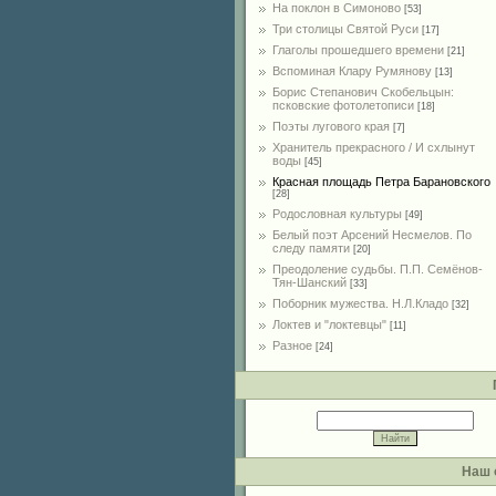
На поклон в Симоново
[53]
Три столицы Святой Руси
[17]
Глаголы прошедшего времени
[21]
Вспоминая Клару Румянову
[13]
Борис Степанович Скобельцын:
псковские фотолетописи
[18]
Поэты лугового края
[7]
Хранитель прекрасного / И схлынут
воды
[45]
Красная площадь Петра Барановского
[28]
Родословная культуры
[49]
Белый поэт Арсений Несмелов. По
следу памяти
[20]
Преодоление судьбы. П.П. Семёнов-
Тян-Шанский
[33]
Поборник мужества. Н.Л.Кладо
[32]
Локтев и "локтевцы"
[11]
Разное
[24]
Наш 