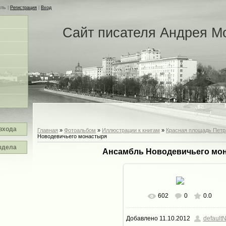
сть
|
Регистрация
|
Вход
Сайт писателя Андрея М
входа
Главная
»
Фотоальбом
»
Иллюстрации к книгам
»
Красная площадь Петр
Новодевичьего монастыря
здела
Ансамбль Новодевичьего мо
602
0
0.0
В реальном размере
720x4
Добавлено
11.10.2012
defaultN
237.4Kb