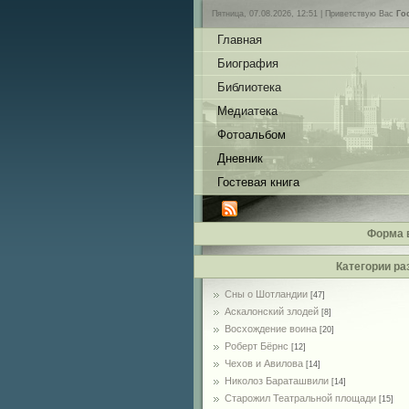
Пятница, 07.08.2026, 12:51 |
Приветствую Вас
Го
Главная
Биография
Библиотека
Медиатека
Фотоальбом
Дневник
Гостевая книга
Форма 
Категории ра
Сны о Шотландии
[47]
Аскалонский злодей
[8]
Восхождение воина
[20]
Роберт Бёрнс
[12]
Чехов и Авилова
[14]
Николоз Бараташвили
[14]
Cтарожил Театральной площади
[15]