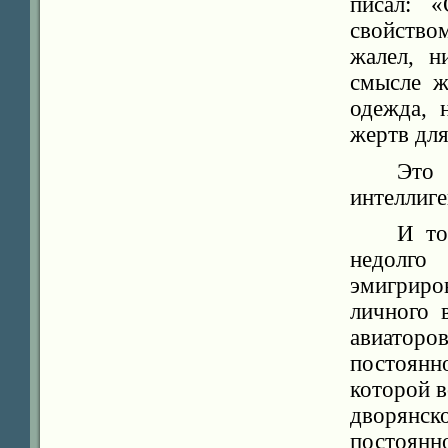
писал: 
свойство
жалел, н
смысле ж
одежда, 
жертв дл
Это
интеллиге
И то
недолго
эмигриров
личного 
авиаторо
постоянн
которой в
дворянск
постоянно