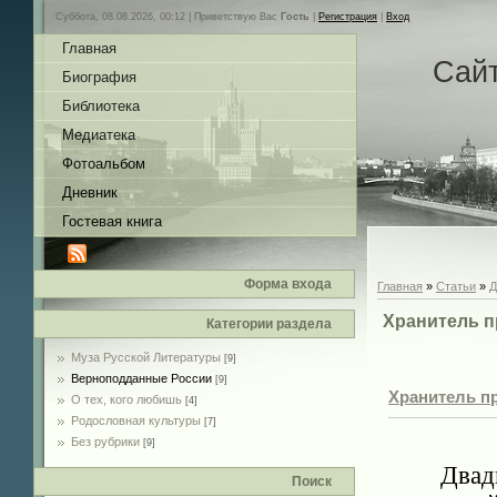
Суббота, 08.08.2026, 00:12 |
Приветствую Вас
Гость
|
Регистрация
|
Вход
Главная
Сай
Биография
Библиотека
Медиатека
Фотоальбом
Дневник
Гостевая книга
Форма входа
Главная
»
Статьи
»
Д
Хранитель пр
Категории раздела
Муза Русской Литературы
[9]
Верноподданные России
[9]
Хранитель пр
О тех, кого любишь
[4]
Родословная культуры
[7]
Без рубрики
[9]
Двад
Поиск