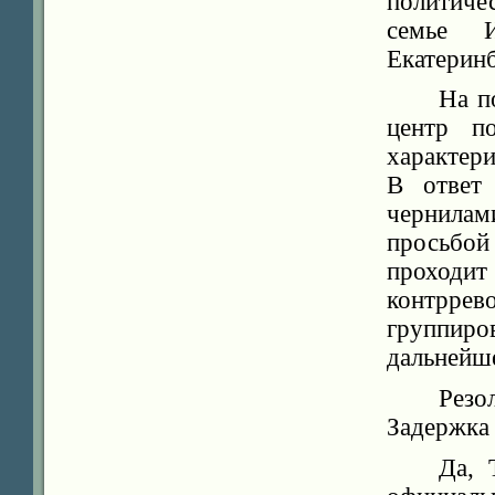
политиче
семье 
Екатеринб
На п
центр п
характери
В ответ
чернилам
просьбо
прохо
контррев
группир
дальнейш
Резо
Задержка
Да, 