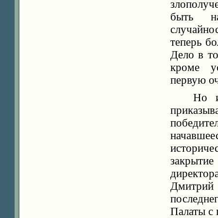
злополуч
быть на
случайнос
теперь бо
Дело в т
кроме у
первую оч
Но и
приказы
победите
начавшее
историче
закрыти
директор
Дмитрий
последне
Палаты с 