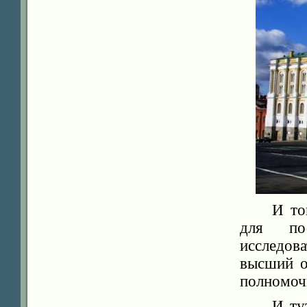
И то
для пос
исследов
высший о
полномоч
И ту