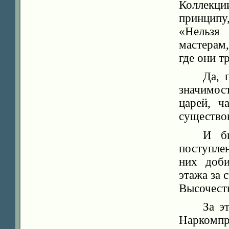
Коллекц
принципу,
«Нельзя
мастерам,
где они т
Да, 
значимос
царей, ч
существов
И бы
поступле
них доб
этажа за
Высочест
За э
Наркомп