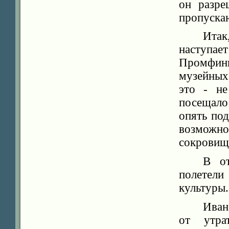
он разре
пропускаю
Итак
наступа
Промфин
музейных
это - не
посещало 
опять по
возможно
сокровищ 
В от
полетели
культуры.
Иван
от утра