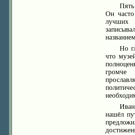
Пять
Он часто
лучших и
записыва
название
Но г
что музе
полноцен
громче 
прославл
полити
необходим
Иван
нашёл пу
предложи
достижен