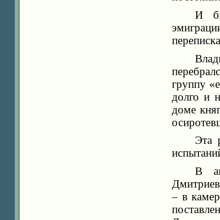
И б
эмиграции
переписка
Влад
перебрал
группу «
долго и 
доме кня
осиротев
Эта 
испытаний
В а
Дмитриев
– в каме
поставл