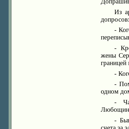
Допрашив
Из а
допросов
- Ко
переписы
- Кр
жены Сер
границей 
- Ко
- По
одном дом
- Ч
Любощин
- Бы
счета за 