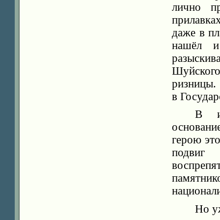
лично п
прилавка
даже в п
нашёл и
разыски
Шуйского
ризницы.
в Госуда
В и
основани
герою эт
подвиг
воспрепя
памятни
национал
Но у