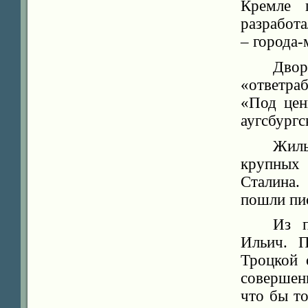
Кремле 
разработа
– города-
Дво
«ответра
«Под цен
аугсбургс
Жиль
крупных
Сталина.
пошли пи
Из п
Ильич. 
Троцкой 
совершен
что бы то