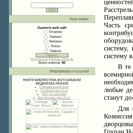
ценносте
Расстре
Переплав
Наш опрос
Часть ср
Оцените мой сайт
контриб
Отлично
Хорошо
оборудов
Неплохо
Плохо
систему,
Ужасно
систему в
Результаты
|
Архив опросов
Всего ответов:
90
В те
Информеры и ссылки
всемирн
КНИГИ
БИБЛИОТЕКА
ФОТОАЛЬБОМ
необходи
МЕДИАТЕКА
РАЗНОЕ
Официальный блог
любые де
Сообщество uCoz
FAQ по системе
станут до
Инструкции для uCoz
Для 
Комиссия
дворцовых
Гохран Н