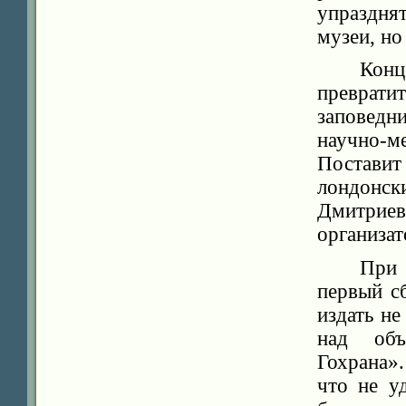
упраздня
музеи, но
Кон
преврати
заповед
научно-
Постави
лондонск
Дмитриев
организат
При
первый с
издать не
над объ
Гохрана»
что не у