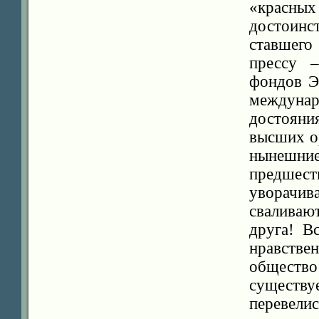
«красных
достоин
ставшего
прессу –
фондов Э
междунар
достояни
высших о
нынешн
предше
уворачива
сваливаю
друга! В
нравстве
обществ
существ
перевели