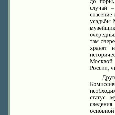
до поры.
случай –
спасение
усадьбы 
музейщи
очередны
там очере
хранят 
историче
Москвой 
России, ч
Дру
Комисс
необход
статус м
сведения
основной