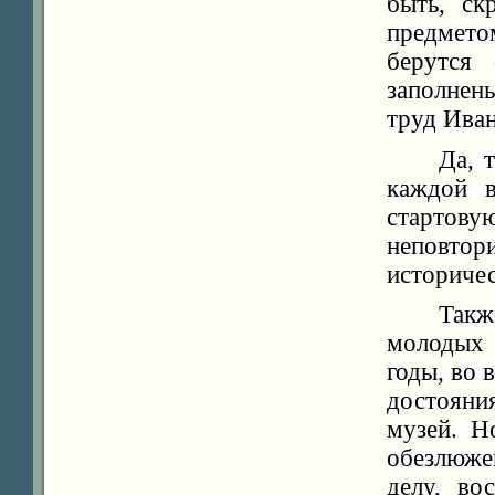
быть, ск
предмето
берутся 
заполнен
труд Иван
Да, 
каждой в
стартов
неповто
историче
Такж
молодых 
годы, во 
достояни
музей. Н
обезлюже
делу, во