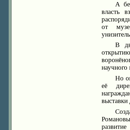
А бе
власть 
распоряд
от музе
унизитель
В дв
открытию
воронён
научного 
Но о
её дире
награжд
выставки 
Соз
Романовы
развити