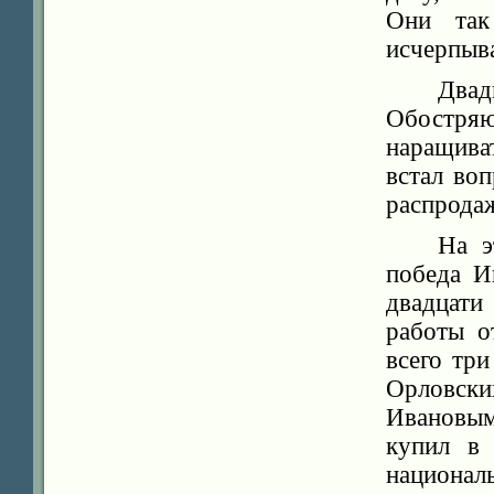
Они так
исчерпыв
Двад
Обостря
наращива
встал во
распрода
На э
победа И
двадцати
работы о
всего три
Орловски
Ивановым
купил в 
националь