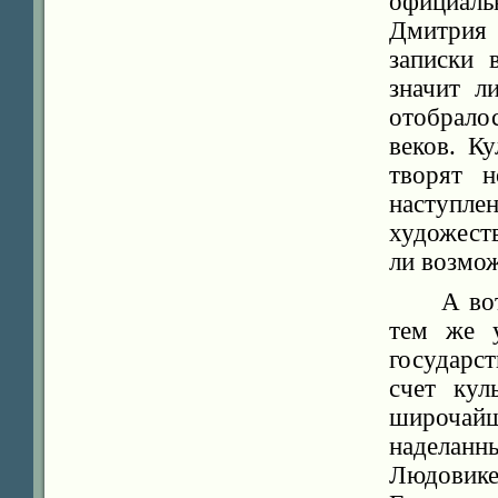
официал
Дмитрия 
записки 
значит л
отобрало
веков. К
творят н
наступ
художест
ли возмо
А во
тем же 
государс
счет кул
широча
наделан
Людовике