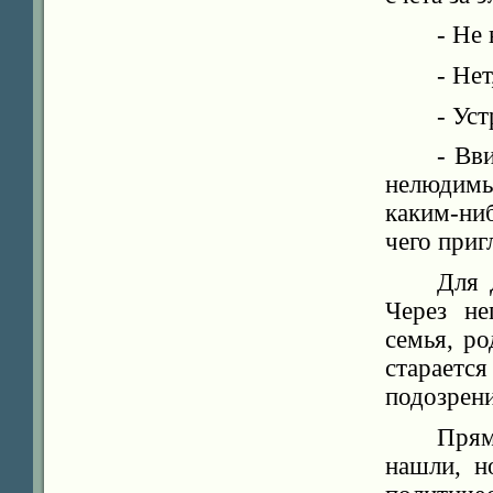
- Не
- Не
- Ус
- Вв
нелюдимы
каким-ниб
чего приг
Для 
Через не
семья, р
стараетс
подозрени
Прям
нашли, н