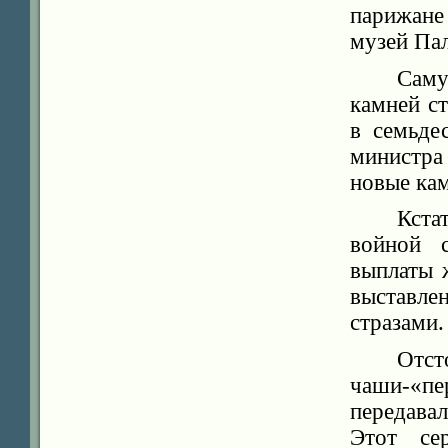
парижане
музей Па
Саму
камней с
в семьде
министр
новые кам
Кста
войной 
выплаты 
выставл
стразами.
Отст
чаши-«пе
передава
Этот се