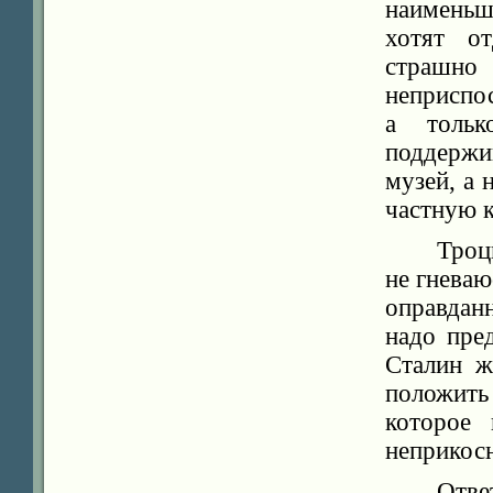
наименьш
хотят о
страшно 
неприспо
а тольк
поддержи
музей, а 
частную 
Троц
не гневаю
оправдан
надо пре
Сталин ж
положить
которое
неприкосн
Отве