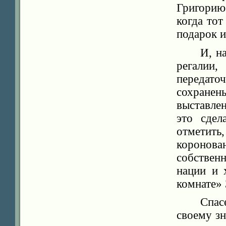
Григорию
когда тот
подарок и
И, н
регалии
передато
сохранен
выставле
это сде
отметить
коронов
собствен
нации и 
комнате» 
Спа
своему зн