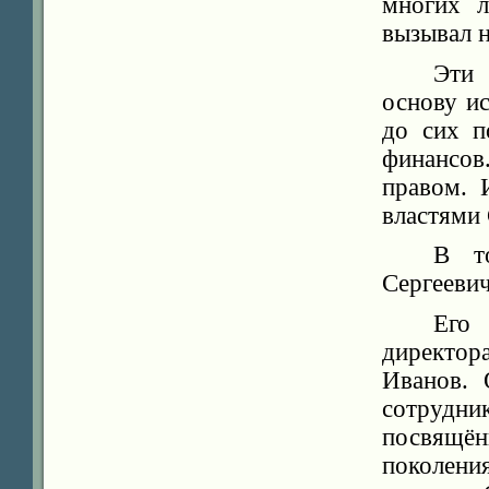
многих л
вызывал н
Эти 
основу и
до сих п
финансов
правом. 
властями
В т
Сергеевич
Его 
директор
Иванов. 
сотрудн
посвящён
поколени