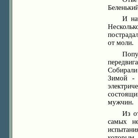
Беленький
И на
Нескольк
пострадал
от моли.
Попу
передви
Собирал
Зимой - 
электрич
состоящ
мужчин.
Из о
самых н
испытани
которым 