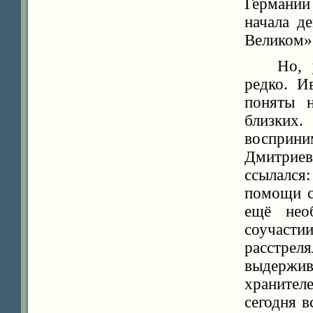
Германии
начала д
Великом».
Но, 
редко. И
поняты 
близких
восприни
Дмитрие
ссылался
помощи с
ещё нео
соучаст
расстре
выдержи
хранител
сегодня 