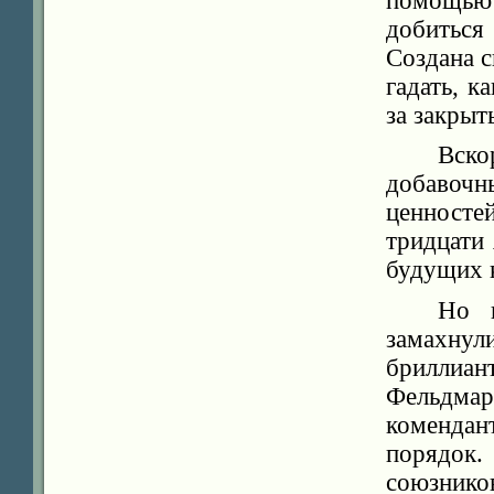
помощью
добиться
Создана 
гадать, к
за закры
Вск
добавоч
ценносте
тридцати
будущих к
Но в
замахну
бриллиа
Фельдмар
комендан
порядок
союзников