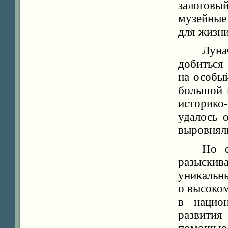
залоговы
музейные
для жизни
Лун
добиться
на особы
большой 
историко
удалось 
выровнял
Но е
разыскив
уникальн
о высоком
в нацио
развития