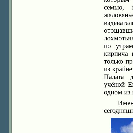
семью, 
жалован
издеват
отощавш
лохмотья
по утрам
кирпича 
только п
из крайн
Палата д
учёной Е
одном из 
Имен
сегодняшн