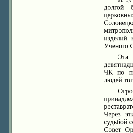
долгой 
церковных
Соловецк
митропол
изделий 
Ученого 
Эта
девятнад
ЧК по пр
людей тог
Огро
принад
реставра
Через эт
судьбой 
Совет О