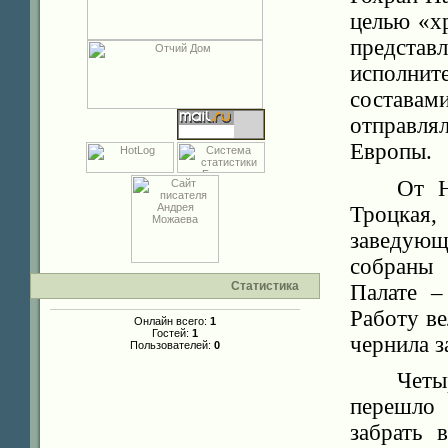
целью «хр
предста
исполнит
составам
отправля
Европы.
От Н
Троцкая,
заведующ
собраны 
Статистика
Палате –
Работу ве
Онлайн всего:
1
Гостей:
1
чернила з
Пользователей:
0
Четы
перешло 
забрать 