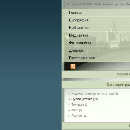
Пятница, 07.08.2026, 02:06 |
Приветствую Вас
Го
Главная
Биография
Библиотека
Медиатека
Фотоальбом
Дневник
Гостевая книга
Форма 
Категории ра
Художественная литература
[0]
Публицитсика
[13]
Текущее
[0]
Кино
[0]
Разное
[13]