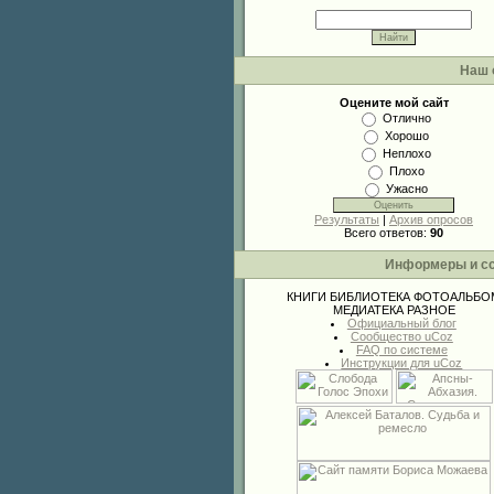
Наш 
Оцените мой сайт
Отлично
Хорошо
Неплохо
Плохо
Ужасно
Результаты
|
Архив опросов
Всего ответов:
90
Информеры и с
КНИГИ
БИБЛИОТЕКА
ФОТОАЛЬБО
МЕДИАТЕКА
РАЗНОЕ
Официальный блог
Сообщество uCoz
FAQ по системе
Инструкции для uCoz