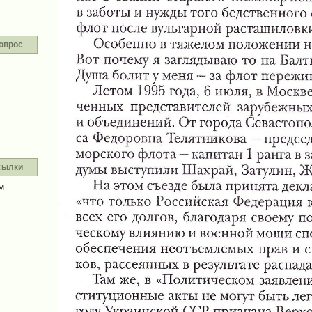
опрос
сылки
М