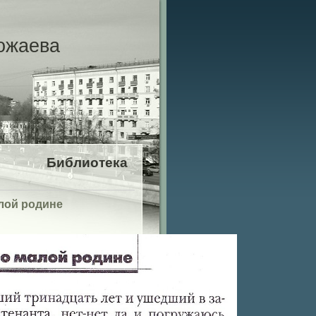
ожаева
Библиотека
лой родине