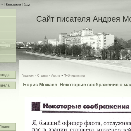
сть
|
Регистрация
|
Вход
Сайт писателя Андрея М
входа
Главная
»
Статьи
»
Архив
»
Публицитсика
Борис Можаев. Некоторые соображения о ма
здела
Поиск