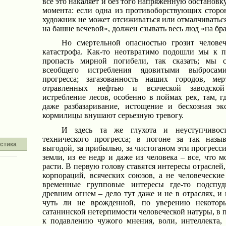
все это накаляет и без того напряженную обстановку
момента: если одна из противоборствующих сторо
художник не может отсиживаться или отмалчиваться 
на башне вечевой», должен сзывать весь люд «на бр
Но смертельной опасностью грозит человеч
катастрофа. Как-то неотвратимо подошли мы к пр
пропасть мирной погибели, так сказать; мы 
всеобщего истребления ядовитыми выбросам
прогресса; загазованность наших городов, ме
отравленных нефтью и всяческой заводской
истребление лесов, особенно в поймах рек, там, гд
даже разбазаривание, истощение и бесхозная эк
кормилицы внушают серьезную тревогу.
И здесь та же глухота и неуступчивос
технического прогресса; в погоне за так назы
стика
выгодой, за прибылью, за чистоганом эти прогресс
земли, из ее недр и даже из человека – все, что м
расти. В первую голову ставятся интересы отраслей
корпораций, всяческих союзов, а не человечески
временные групповые интересы где-то подспуд
древним огнем – дело тут даже и не в отраслях, и 
чуть ли не врожденной, по уверению некоторы
сатанинской нетерпимости человеческой натуры, в 
к подавлению чужого мнения, воли, интеллекта,