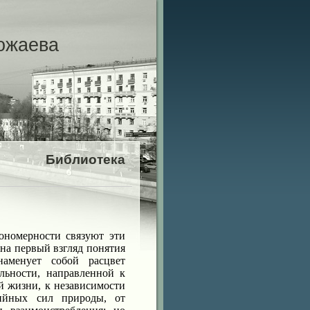
ожаева
Библиотека
ономерности связуют эти
на первый взгляд понятия
наменует собой расцвет
ельности, направленной к
 жизни, к независимости
хийных сил природы, от