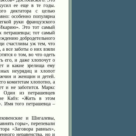
кусил ее еще в те годы.
ного диктатора с целью
авно: особенно популярна
егкой руки французского
 Икарию». Это тот самый
х петрашевцы; тот самый
нуждению добродетельного
ди счастливы уж тем, что
, а все заботы о них взяли
тятся о том, во что одеть
ть его, и даже хлопочут о
ует и какие зрелища ему
йных неурядиц и хлопот
ужчин и женщин и детей.
его комитетам хлопотно, а
т и не заботится. Маркс
. Один из петрашевцев
ане Кабэ: «Жить в этом
». Имя того петрашевца –
рховенские и Шигалевы,
авнять горы», перепевали
тора «Заговора равных»,
енного неравенства, но и