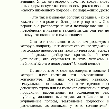
веяниям. Я уж не говорю о том, что вокруг слово
иных форм искусства, словно осы, роятся всякие
«самого низменного подбора», по выражению Досто
«Это так называемая золотая середина, - писа
кажется, так и родится бездарно и развратно… Осо
вероятно с распространением полуобразования…»
потребности в идеале и высшей мысли они тем не 
потому что около него им выгоднее».
Они-то и поставляют в основном расхожую н
которую попросту не замечают серьезные художник
что должно пренебрегать такой литературой; успех
пошлой должен разбираться критикой, ибо оч
установить, что скрывается за этим успехом? 
публики? Кто его подогревает? С какой целью?
Истинность этих слов достоверна и поныне.
который идут косяками эти ремесленники о
конъюнктура. Для них совершенно неважно,
сексуальная, социальная или даже идеологичес
денежную струю или на конвейер служебной выгоды
продукция, рассчитанная на ослепленную рек
публику, миллионными тиражами забивает книж
журнальные полосы, театральные подмостки
расчетливых лотошников, у этих сочинителе