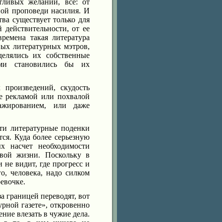
ливых желаний, все: от
ной проповеди насилия. И
тва существует только для
й действительности, от ее
ремена такая литература
ых литературных мэтров,
делялись их собственные
ыми становились бы их
 произведений, скудость
е рекламой или похвалой
ажированием, или даже
эти литературные поденки
ся. Куда более серьезную
х насчет необходимости
ивой жизни. Поскольку в
 не видит, где прогресс и
его, человека, надо силком
ревочке.
а границей переводят, вот
урной газете», откровенно
ние влезать в чужие дела.