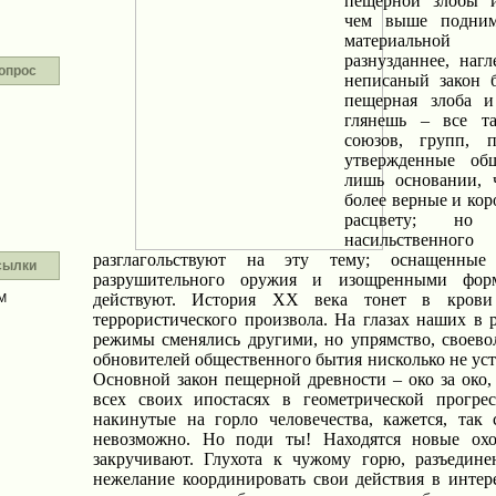
пещерной злобы и
чем выше подним
материальной 
разнузданнее, нагл
опрос
неписаный закон 
пещерная злоба 
глянешь – все т
союзов, групп, п
утвержденные об
лишь основании,
более верные и кор
расцвету; но
насильственн
разглагольствуют на эту тему; оснащенные
сылки
разрушительного оружия и изощренными фор
действуют. История ХХ века тонет в крови
М
террористического произвола. На глазах наших в 
режимы сменялись другими, но упрямство, своево
обновителей общественного бытия нисколько не ус
Основной закон пещерной древности – око за око, 
всех своих ипостасях в геометрической прогре
накинутые на горло человечества, кажется, так 
невозможно. Но поди ты! Находятся новые ох
закручивают. Глухота к чужому горю, разъедине
нежелание координировать свои действия в интере