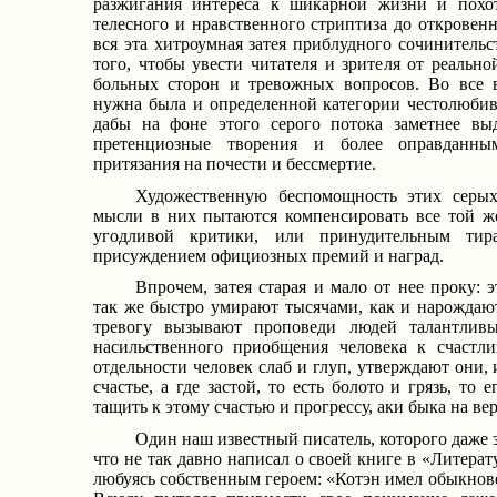
разжигания интереса к шикарной жизни и похот
телесного и нравственного стриптиза до откровен
вся эта хитроумная затея приблудного сочинительс
того, чтобы увести читателя и зрителя от реально
больных сторон и тревожных вопросов. Во все в
нужна была и определенной категории честолюбив
дабы на фоне этого серого потока заметнее вы
претенциозные творения и более оправданн
притязания на почести и бессмертие.
Художественную беспомощность этих серых
мысли в них пытаются компенсировать все той ж
угодливой критики, или принудительным тир
присуждением официозных премий и наград.
Впрочем, затея старая и мало от нее проку: 
так же быстро умирают тысячами, как и нарождают
тревогу вызывают проповеди людей талантливы
насильственного приобщения человека к счастл
отдельности человек слаб и глуп, утверждают они, и
счастье, а где застой, то есть болото и грязь, то 
тащить к этому счастью и прогрессу, аки быка на ве
Один наш известный писатель, которого даже з
что не так давно написал о своей книге в «Литерат
любуясь собственным героем: «Котэн имел обыкнове