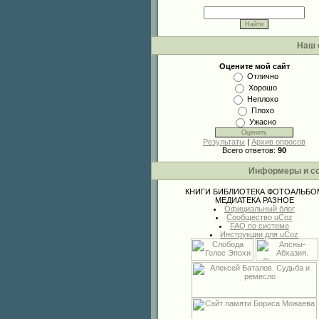
Наш 
Оцените мой сайт
Отлично
Хорошо
Неплохо
Плохо
Ужасно
Результаты
|
Архив опросов
Всего ответов:
90
Информеры и с
КНИГИ
БИБЛИОТЕКА
ФОТОАЛЬБО
МЕДИАТЕКА
РАЗНОЕ
Официальный блог
Сообщество uCoz
FAQ по системе
Инструкции для uCoz