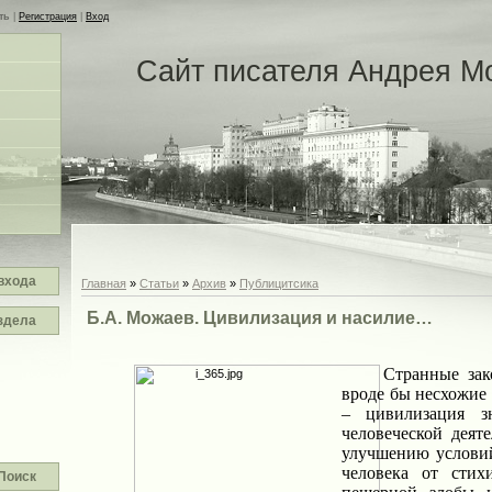
ть
|
Регистрация
|
Вход
Сайт писателя Андрея М
входа
Главная
»
Статьи
»
Архив
»
Публицитсика
Б.А. Можаев. Цивилизация и насилие…
здела
Странные зак
вроде бы несхожие 
– цивилизация з
человеческой деят
улучшению условий
человека от сти
Поиск