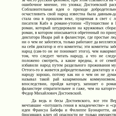
ошибочное мнение, это уловка; Достоевский рас
Соблазнительная идея о приходе добродетель
осчастливить свой народ известна была давным-д
стала она в прошлом веке, пущенная в свет с л
писателя Кабэ в романе-утопии «Путешествие в
роман, который штудировали на кружковых сбора
роман, в котором описывается обретенный по при
диктатора Икара рай в фаланстере, где простые лю
ни о чем не заботятся, только работают да веселятся
на себя диктатор и его комитеты; эти комитеты забо
народ (сам-то он не понимает этого), чем накорми
том, что следует читать народу, а что не след
положено смотреть, а какие вредны, и от семе
избавили народ путем раздельного проживания м
Оттого-то и живется добродетельному диктатору и 
народу хорошо, потому как ни о чем он не думае
называл такой рай казарменным коммунизмом
впоследствии, пройдя каторгу, запишет о ром
фаланстере отвратительнее и гаже, чем на каторге
Федор Михайлович Достоевский.
Да ведь и бесы Достоевского, все эти Ве
мечтавшие «потушить гения в младенчестве» и «ср
идеи Франсуа Бабефа и Филиппе Буонаротти, ав
бросивших клич об опасности не только имуществ