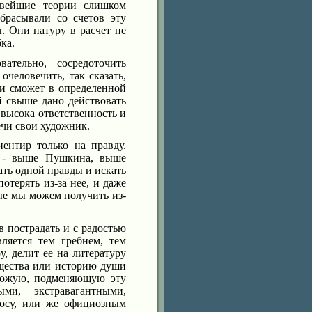
овейшие теории слишком
брасывали со счетов эту
. Они натуру в расчет не
ка.
ательно, сосредоточить
человечить, так сказать,
и сможет в определенной
й свыше дано действовать
 высока ответственность и
ечи свои художник.
иентир только на правду.
, - выше Пушкина, выше
ать одной правды и искать
отерять из-за нее, и даже
рые мы можем получить из-
в пострадать и с радостью
ляется тем гребнем, тем
у, делит ее на литературу
щества или историю души
схожую, подменяющую эту
ми, экстравагантными,
осу, или же официозным