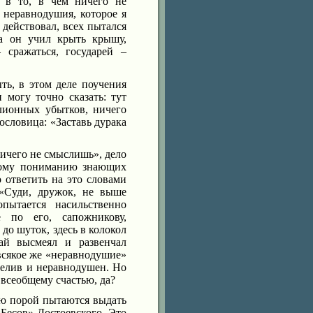
 в то, в чем ничего не
 неравнодушия, которое я
 действовал, всех пытался
ка он учил крыть крышу,
 сражаться, государей –
ть, в этом деле поучения
 могу точно сказать: тут
лионных убытков, ничего
пословица: «Заставь дурака
ничего не смыслишь», дело
овому пониманию знающих
 ответить на это словами
«Суди, дружок, не выше
пытается насильственно
е по его, сапожникову,
до шуток, здесь в колокол
ай высмеял и развенчал
всякое же «неравнодушие»
пелив и неравнодушен. Но
 всеобщему счастью, да?
ю порой пытаются выдать
«Бесов» Достоевского. Это