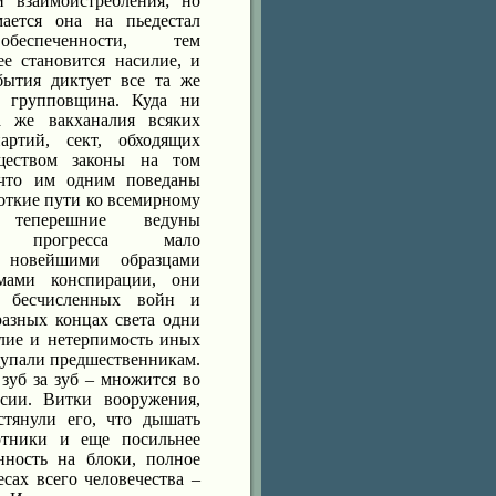
 взаимоистребления; но
ается она на пьедестал
обеспеченности, тем
ее становится насилие, и
бытия диктует все та же
и групповщина. Куда ни
а же вакханалия всяких
артий, сект, обходящих
ществом законы на том
 что им одним поведаны
откие пути ко всемирному
 теперешние ведуны
ого прогресса мало
 новейшими образцами
мами конспирации, они
 бесчисленных войн и
разных концах света одни
лие и нетерпимость иных
тупали предшественникам.
зуб за зуб – множится во
ссии. Витки вооружения,
стянули его, что дышать
отники и еще посильнее
нность на блоки, полное
сах всего человечества –