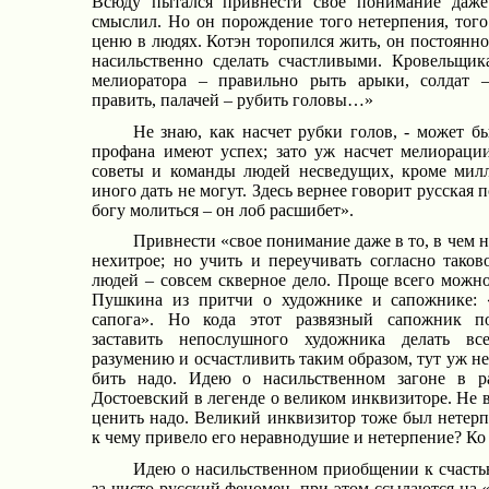
Всюду пытался привнести свое понимание даже
смыслил. Но он порождение того нетерпения, того
ценю в людях. Котэн торопился жить, он постоянно
насильственно сделать счастливыми. Кровельщи
мелиоратора – правильно рыть арыки, солдат –
править, палачей – рубить головы…»
Не знаю, как насчет рубки голов, - может бы
профана имеют успех; зато уж насчет мелиорации
советы и команды людей несведущих, кроме мил
иного дать не могут. Здесь вернее говорит русская 
богу молиться – он лоб расшибет».
Привнести «свое понимание даже в то, в чем 
нехитрое; но учить и переучивать согласно так
людей – совсем скверное дело. Проще всего можно
Пушкина из притчи о художнике и сапожнике: 
сапога». Но кода этот развязный сапожник по
заставить непослушного художника делать вс
разумению и осчастливить таким образом, тут уж не 
бить надо. Идею о насильственном загоне в р
Достоевский в легенде о великом инквизиторе. Не 
ценить надо. Великий инквизитор тоже был нетер
к чему привело его неравнодушие и нетерпение? Ко
Идею о насильственном приобщении к счасть
за чисто русский феномен, при этом ссылаются на 