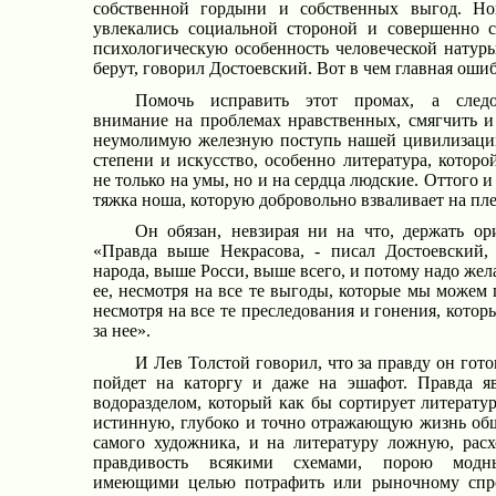
собственной гордыни и собственных выгод. Н
увлекались социальной стороной и совершенно с
психологическую особенность человеческой натуры
берут, говорил Достоевский. Вот в чем главная ошиб
Помочь исправить этот промах, а следов
внимание на проблемах нравственных, смягчить и о
неумолимую железную поступь нашей цивилизаци
степени и искусство, особенно литература, которо
не только на умы, но и на сердца людские. Оттого и
тяжка ноша, которую добровольно взваливает на пл
Он обязан, невзирая ни на что, держать ор
«Правда выше Некрасова, - писал Достоевский
народа, выше Росси, выше всего, и потому надо жел
ее, несмотря на все те выгоды, которые мы можем п
несмотря на все те преследования и гонения, кото
за нее».
И Лев Толстой говорил, что за правду он гото
пойдет на каторгу и даже на эшафот. Правда яв
водоразделом, который как бы сортирует литератур
истинную, глубоко и точно отражающую жизнь об
самого художника, и на литературу ложную, ра
правдивость всякими схемами, порою модны
имеющими целью потрафить или рыночному спр