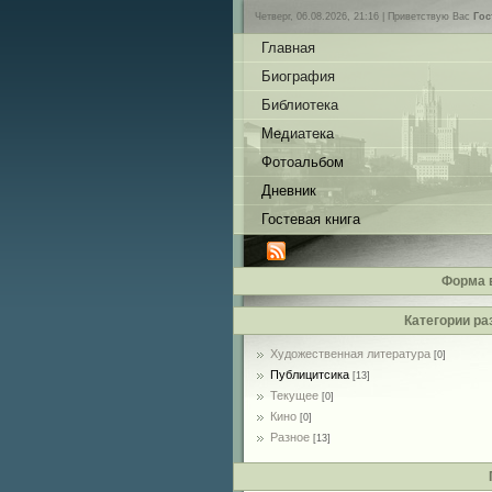
Четверг, 06.08.2026, 21:16 |
Приветствую Вас
Гос
Главная
Биография
Библиотека
Медиатека
Фотоальбом
Дневник
Гостевая книга
Форма 
Категории ра
Художественная литература
[0]
Публицитсика
[13]
Текущее
[0]
Кино
[0]
Разное
[13]