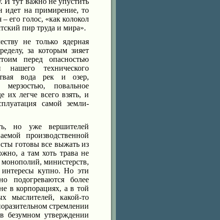
. И тут важно не упустить
н идет на примирение, то
– его голос, «как колокол
атский пир труда и мира».
еству не только ядерная
еделу, за которым зияет
стоим перед опасностью
и нашего технического
ртвая вода рек и озер,
 мерзостью, повальное
е их легче всего взять, и
сплуатация самой земли-
ть, но уже вершителей
ваемой производственной
исты готовы все выжать из
ожно, а там хоть трава не
, монополий, министерств,
е интересы купно. Но эти
но подогреваются более
не в корпорациях, а в той
х мыслителей, какой-то
поразительном стремлении
 в безумном утверждении