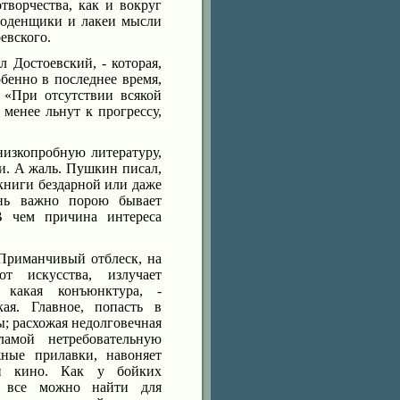
творчества, как и вокруг
 поденщики и лакеи мысли
евского.
л Достоевский, - которая,
бенно в последнее время,
 «При отсутствии всякой
менее льнут к прогрессу,
изкопробную литературу,
и. А жаль. Пушкин писал,
 книги бездарной или даже
ень важно порою бывает
В чем причина интереса
 Приманчивый отблеск, на
т искусства, излучает
 какая конъюнктура, -
кая. Главное, попасть в
; расхожая недолговечная
ламой нетребовательную
ные прилавки, навоняет
 и кино. Как у бойких
й все можно найти для