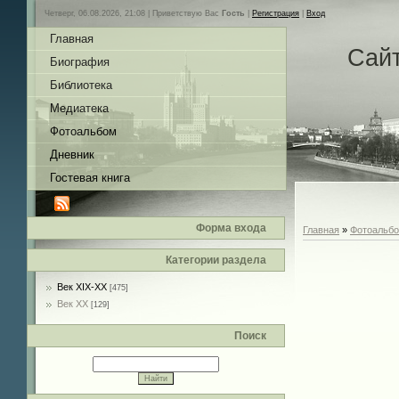
Четверг, 06.08.2026, 21:08 |
Приветствую Вас
Гость
|
Регистрация
|
Вход
Главная
Сай
Биография
Библиотека
Медиатека
Фотоальбом
Дневник
Гостевая книга
Форма входа
Главная
»
Фотоальб
Категории раздела
Век XIX-ХХ
[475]
Век ХХ
[129]
Поиск