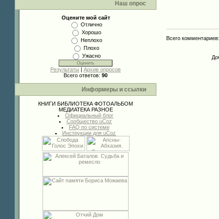
Наш опрос
Оцените мой сайт
Отлично
Хорошо
Всего комментариев
Неплохо
Плохо
Ужасно
До
Результаты
|
Архив опросов
Всего ответов:
90
Информеры и ссылки
КНИГИ
БИБЛИОТЕКА
ФОТОАЛЬБОМ
МЕДИАТЕКА
РАЗНОЕ
Официальный блог
Сообщество uCoz
FAQ по системе
Инструкции для uCoz