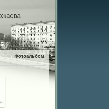
ожаева
Фотоальбом
ick