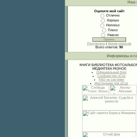
Наш 
Оцените мой сайт
Отлично
Хорошо
Неплохо
Плохо
Ужасно
Результаты
|
Архив опросов
Всего ответов:
90
Информеры и с
КНИГИ
БИБЛИОТЕКА
ФОТОАЛЬБО
МЕДИАТЕКА
РАЗНОЕ
Официальный блог
Сообщество uCoz
FAQ по системе
Инструкции для uCoz