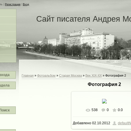
ть
|
Регистрация
|
Вход
Сайт писателя Андрея М
входа
Главная
»
Фотоальбом
»
Старая Москва
»
Век XIX-ХХ
» Фотография 2
Фотография 2
здела
538
0
0.0
Поиск
В реальном размере
Добавлено
02.10.2012
defaultN
1521x1200
/ 289.2Kb