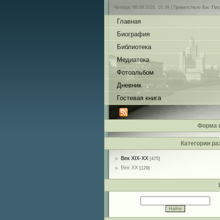
Четверг, 06.08.2026, 05:39 |
Приветствую Вас
Гос
Главная
Биография
Библиотека
Медиатека
Фотоальбом
Дневник
Гостевая книга
Форма 
Категории ра
Век XIX-ХХ
[475]
Век ХХ
[129]