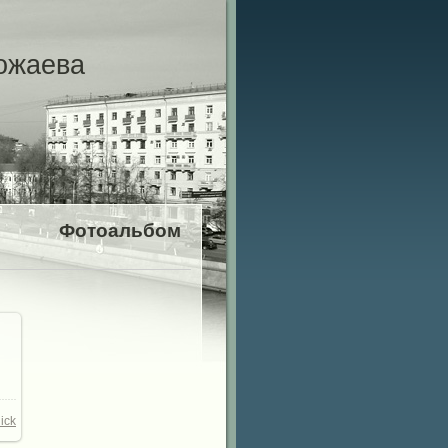
ожаева
Фотоальбом
ick