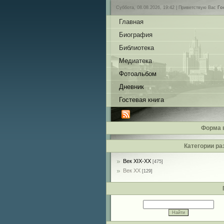
Суббота, 08.08.2026, 19:42 |
Приветствую Вас
Го
Главная
Биография
Библиотека
Медиатека
Фотоальбом
Дневник
Гостевая книга
Форма 
Категории ра
Век XIX-ХХ
[475]
Век ХХ
[129]