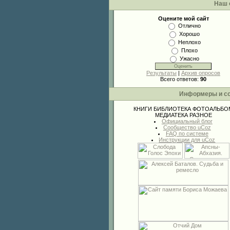
Наш 
Оцените мой сайт
Отлично
Хорошо
Неплохо
Плохо
Ужасно
Результаты
|
Архив опросов
Всего ответов:
90
Информеры и с
КНИГИ
БИБЛИОТЕКА
ФОТОАЛЬБО
МЕДИАТЕКА
РАЗНОЕ
Официальный блог
Сообщество uCoz
FAQ по системе
Инструкции для uCoz