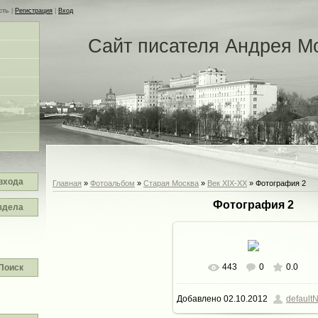
сть
|
Регистрация
|
Вход
Сайт писателя Андрея М
входа
Главная
»
Фотоальбом
»
Старая Москва
»
Век XIX-ХХ
» Фотография 2
Фотография 2
здела
443
0
0.0
Поиск
В реальном размере
Добавлено
02.10.2012
defaultN
1521x1200
/ 272.2Kb