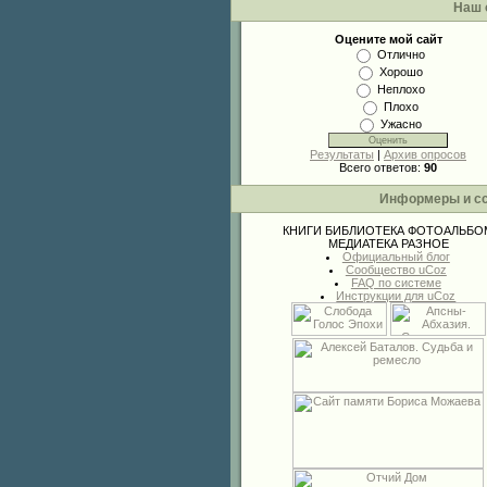
Наш 
Оцените мой сайт
Отлично
Хорошо
Неплохо
Плохо
Ужасно
Результаты
|
Архив опросов
Всего ответов:
90
Информеры и с
КНИГИ
БИБЛИОТЕКА
ФОТОАЛЬБО
МЕДИАТЕКА
РАЗНОЕ
Официальный блог
Сообщество uCoz
FAQ по системе
Инструкции для uCoz