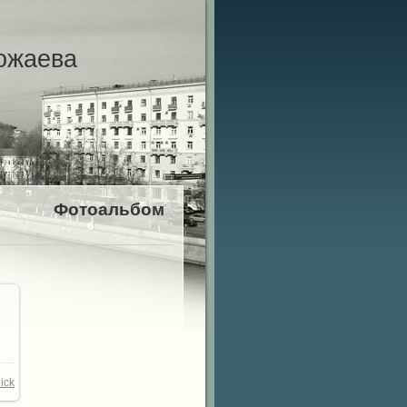
ожаева
Фотоальбом
ick