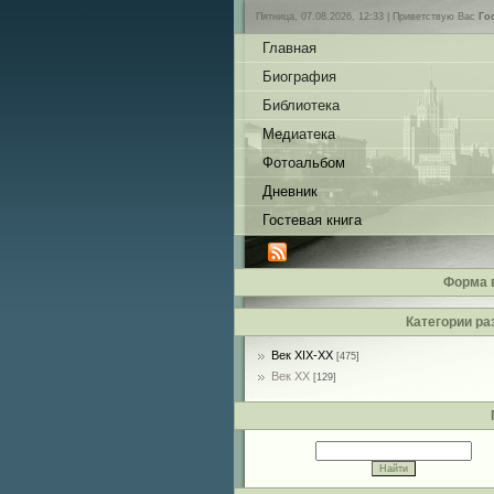
Пятница, 07.08.2026, 12:33 |
Приветствую Вас
Го
Главная
Биография
Библиотека
Медиатека
Фотоальбом
Дневник
Гостевая книга
Форма 
Категории ра
Век XIX-ХХ
[475]
Век ХХ
[129]