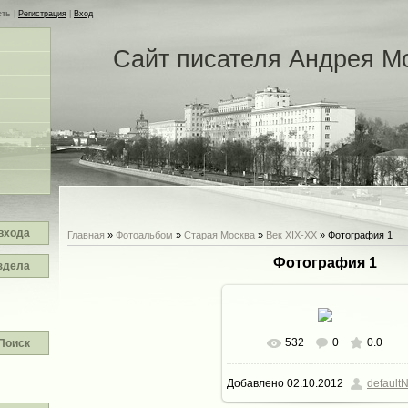
сть
|
Регистрация
|
Вход
Сайт писателя Андрея М
входа
Главная
»
Фотоальбом
»
Старая Москва
»
Век XIX-ХХ
» Фотография 1
Фотография 1
здела
532
0
0.0
Поиск
В реальном размере
Добавлено
02.10.2012
defaultN
1522x1200
/ 279.9Kb