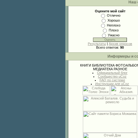
Наш 
Оцените мой сайт
Отлично
Хорошо
Неплохо
Плохо
Ужасно
Результаты
|
Архив опросов
Всего ответов:
90
Информеры и с
КНИГИ
БИБЛИОТЕКА
ФОТОАЛЬБО
МЕДИАТЕКА
РАЗНОЕ
Официальный блог
Сообщество uCoz
FAQ по системе
Инструкции для uCoz