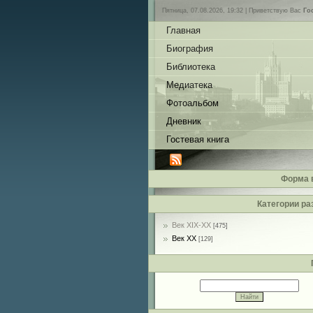
Пятница, 07.08.2026, 19:32 |
Приветствую Вас
Го
Главная
Биография
Библиотека
Медиатека
Фотоальбом
Дневник
Гостевая книга
Форма 
Категории ра
Век XIX-ХХ
[475]
Век ХХ
[129]