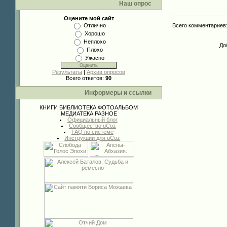
Наш опрос
Оцените мой сайт
Всего комментариев
Отлично
Хорошо
Неплохо
До
Плохо
Ужасно
Результаты
|
Архив опросов
Всего ответов:
90
Информеры и ссылки
КНИГИ
БИБЛИОТЕКА
ФОТОАЛЬБОМ
МЕДИАТЕКА
РАЗНОЕ
Официальный блог
Сообщество uCoz
FAQ по системе
Инструкции для uCoz