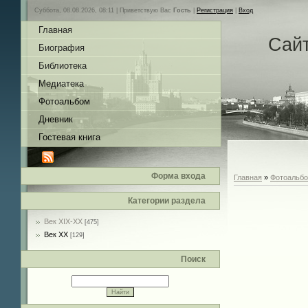
Суббота, 08.08.2026, 08:11 |
Приветствую Вас
Гость
|
Регистрация
|
Вход
Главная
Сай
Биография
Библиотека
Медиатека
Фотоальбом
Дневник
Гостевая книга
Форма входа
Главная
»
Фотоальб
Категории раздела
Век XIX-ХХ
[475]
Век ХХ
[129]
Поиск