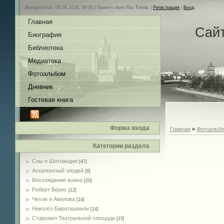
Воскресенье, 09.08.2026, 09:05 |
Приветствую Вас
Гость
|
Регистрация
|
Вход
Главная
Сай
Биография
Библиотека
Медиатека
Фотоальбом
Дневник
Гостевая книга
Форма входа
Главная
»
Фотоальб
Категории раздела
Сны о Шотландии
[47]
Аскалонский злодей
[8]
Восхождение воина
[20]
Роберт Бёрнс
[12]
Чехов и Авилова
[14]
Николоз Бараташвили
[14]
Cтарожил Театральной площади
[15]