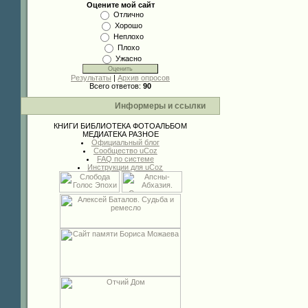
Оцените мой сайт
Отлично
Хорошо
Неплохо
Плохо
Ужасно
Результаты
|
Архив опросов
Всего ответов:
90
Информеры и ссылки
КНИГИ
БИБЛИОТЕКА
ФОТОАЛЬБОМ
МЕДИАТЕКА
РАЗНОЕ
Официальный блог
Сообщество uCoz
FAQ по системе
Инструкции для uCoz