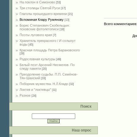
На поклон в Симоново
[53]
Три столицы Святой Руси
[17]
Глаголы прошедшего времени
[21]
Вспоминая Клару Румянову
[13]
Всего комментариев
Борис Степанович Скобельцын:
псковские фотолетописи
[18]
Поэты лугового края
[7]
До
Хранитель прекрасного / И схлынут
воды
[45]
Красная площадь Петра Барановского
[28]
Родословная культуры
[49]
Белый поэт Арсений Несмелов. По
следу памяти
[20]
Преодоление судьбы. П.П. Семёнов-
Тян-Шанский
[33]
Поборник мужества. Н.Л.Кладо
[32]
Локтев и "локтевцы"
[11]
Разное
[24]
Поиск
Наш опрос