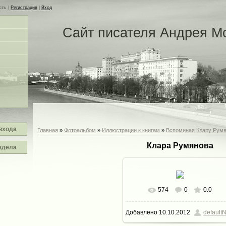
сть
|
Регистрация
|
Вход
Сайт писателя Андрея М
входа
Главная
»
Фотоальбом
»
Иллюстрации к книгам
»
Вспоминая Клару Рум
Клара Румянова
здела
574
0
0.0
В реальном размере
700x5
Добавлено
10.10.2012
defaultN
26.3Kb