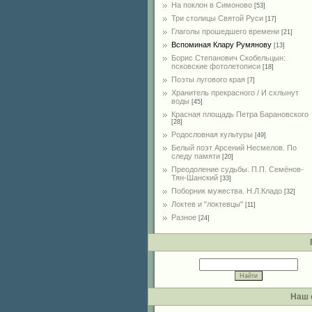
На поклон в Симоново
[53]
Три столицы Святой Руси
[17]
Глаголы прошедшего времени
[21]
Вспоминая Клару Румянову
[13]
Борис Степанович Скобельцын:
псковские фотолетописи
[18]
Поэты лугового края
[7]
Хранитель прекрасного / И схлынут
воды
[45]
Красная площадь Петра Барановского
[28]
Родословная культуры
[49]
Белый поэт Арсений Несмелов. По
следу памяти
[20]
Преодоление судьбы. П.П. Семёнов-
Тян-Шанский
[33]
Поборник мужества. Н.Л.Кладо
[32]
Локтев и "локтевцы"
[11]
Разное
[24]
Наш 