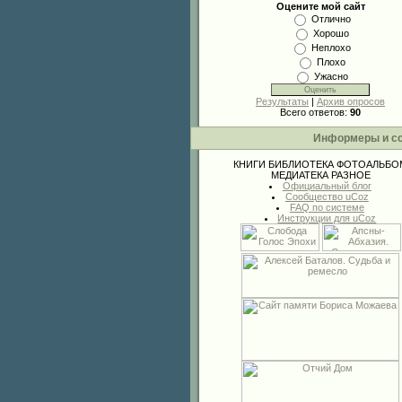
Оцените мой сайт
Отлично
Хорошо
Неплохо
Плохо
Ужасно
Результаты
|
Архив опросов
Всего ответов:
90
Информеры и с
КНИГИ
БИБЛИОТЕКА
ФОТОАЛЬБО
МЕДИАТЕКА
РАЗНОЕ
Официальный блог
Сообщество uCoz
FAQ по системе
Инструкции для uCoz