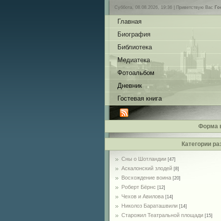
Суббота, 08.08.2026, 19:36 |
Приветствую Вас
Го
Главная
Биография
Библиотека
Медиатека
Фотоальбом
Дневник
Гостевая книга
Форма 
Категории ра
Сны о Шотландии
[47]
Аскалонский злодей
[8]
Восхождение воина
[20]
Роберт Бёрнс
[12]
Чехов и Авилова
[14]
Николоз Бараташвили
[14]
Cтарожил Театральной площади
[15]