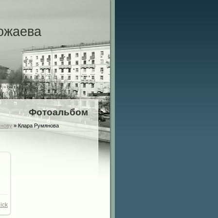
ожаева
Фотоальбом
янову
» Клара Румянова
25
/
ick