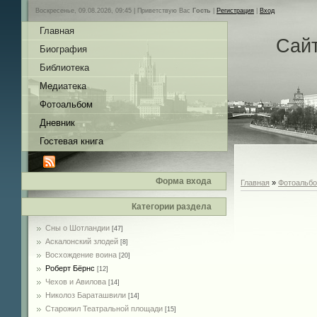
Воскресенье, 09.08.2026, 09:45 |
Приветствую Вас
Гость
|
Регистрация
|
Вход
Главная
Сай
Биография
Библиотека
Медиатека
Фотоальбом
Дневник
Гостевая книга
Форма входа
Главная
»
Фотоальб
Категории раздела
Сны о Шотландии
[47]
Аскалонский злодей
[8]
Восхождение воина
[20]
Роберт Бёрнс
[12]
Чехов и Авилова
[14]
Николоз Бараташвили
[14]
Cтарожил Театральной площади
[15]