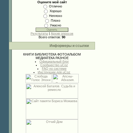
Оцените мой сайт
Отлично
Хорошо
Неплохо
Плохо
Ужасно
Результаты
|
Архив опросов
Всего ответов:
90
Информеры и ссылки
КНИГИ
БИБЛИОТЕКА
ФОТОАЛЬБОМ
МЕДИАТЕКА
РАЗНОЕ
Официальный блог
Сообщество uCoz
FAQ по системе
Инструкции для uCoz