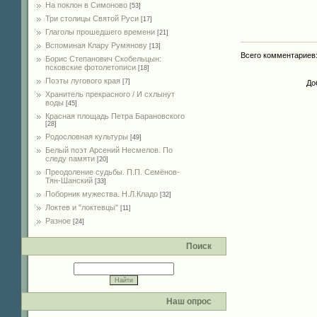
На поклон в Симоново
[53]
Три столицы Святой Руси
[17]
Глаголы прошедшего времени
[21]
Вспоминая Клару Румянову
[13]
Всего комментариев
Борис Степанович Скобельцын:
псковские фотолетописи
[18]
Поэты лугового края
[7]
До
Хранитель прекрасного / И схлынут
воды
[45]
Красная площадь Петра Барановского
[28]
Родословная культуры
[49]
Белый поэт Арсений Несмелов. По
следу памяти
[20]
Преодоление судьбы. П.П. Семёнов-
Тян-Шанский
[33]
Поборник мужества. Н.Л.Кладо
[32]
Локтев и "локтевцы"
[11]
Разное
[24]
Поиск
Наш опрос