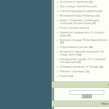
На поклон в Симоново
[53]
Три столицы Святой Руси
[17]
Глаголы прошедшего времени
[21]
Вспоминая Клару Румянову
[13]
Борис Степанович Скобельцын:
псковские фотолетописи
[18]
Поэты лугового края
[7]
Хранитель прекрасного / И схлынут
воды
[45]
Красная площадь Петра Барановского
[28]
Родословная культуры
[49]
Белый поэт Арсений Несмелов. По
следу памяти
[20]
Преодоление судьбы. П.П. Семёнов-
Тян-Шанский
[33]
Поборник мужества. Н.Л.Кладо
[32]
Локтев и "локтевцы"
[11]
Разное
[24]
Наш 