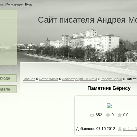
сть
|
Регистрация
|
Вход
Сайт писателя Андрея М
входа
Главная
»
Фотоальбом
»
Иллюстрации к книгам
»
Роберт Бёрнс
» Памятн
Памятник Бёрнсу
здела
652
0
0.0
В реальном размере
400x6
Добавлено
07.10.2012
defaultN
43.5Kb