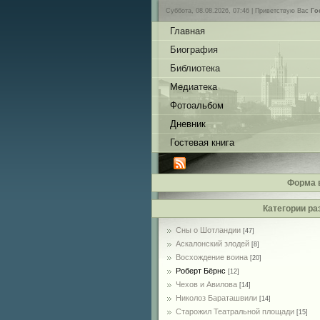
Суббота, 08.08.2026, 07:46 |
Приветствую Вас
Го
Главная
Биография
Библиотека
Медиатека
Фотоальбом
Дневник
Гостевая книга
Форма 
Категории ра
Сны о Шотландии
[47]
Аскалонский злодей
[8]
Восхождение воина
[20]
Роберт Бёрнс
[12]
Чехов и Авилова
[14]
Николоз Бараташвили
[14]
Cтарожил Театральной площади
[15]