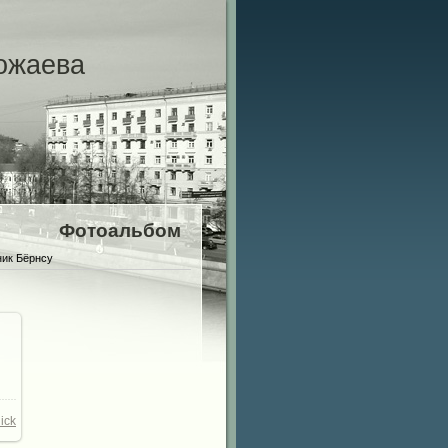
ожаева
Фотоальбом
ик Бёрнсу
00
/
ick