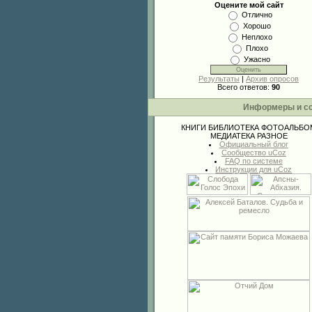
Оцените мой сайт
Отлично
Хорошо
Неплохо
Плохо
Ужасно
Результаты
|
Архив опросов
Всего ответов:
90
Информеры и с
КНИГИ
БИБЛИОТЕКА
ФОТОАЛЬБО
МЕДИАТЕКА
РАЗНОЕ
Официальный блог
Сообщество uCoz
FAQ по системе
Инструкции для uCoz