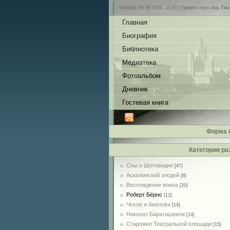
Четверг, 06.08.2026, 21:37 |
Приветствую Вас
Гос
Главная
Биография
Библиотека
Медиатека
Фотоальбом
Дневник
Гостевая книга
Форма 
Категории ра
Сны о Шотландии
[47]
Аскалонский злодей
[8]
Восхождение воина
[20]
Роберт Бёрнс
[12]
Чехов и Авилова
[14]
Николоз Бараташвили
[14]
Cтарожил Театральной площади
[15]