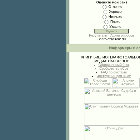
Оцените мой сайт
Отлично
Хорошо
Неплохо
Плохо
Ужасно
Результаты
|
Архив опросов
Всего ответов:
90
Информеры и с
КНИГИ
БИБЛИОТЕКА
ФОТОАЛЬБО
МЕДИАТЕКА
РАЗНОЕ
Официальный блог
Сообщество uCoz
FAQ по системе
Инструкции для uCoz