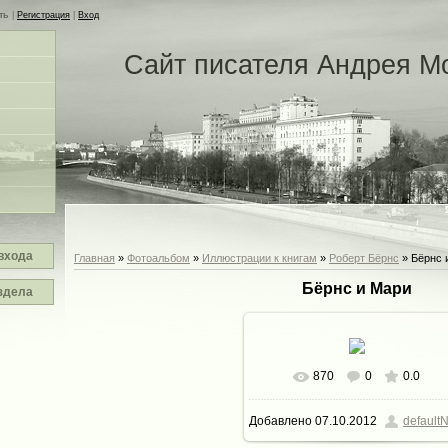
ть
|
Регистрация
|
Вход
Сайт писателя Андрея М
входа
Главная
»
Фотоальбом
»
Иллюстрации к книгам
»
Роберт Бёрнс
» Бёрнс 
Бёрнс и Мари
здела
870
0
0.0
В реальном размере
944x6
Добавлено
07.10.2012
defaultN
101.8Kb