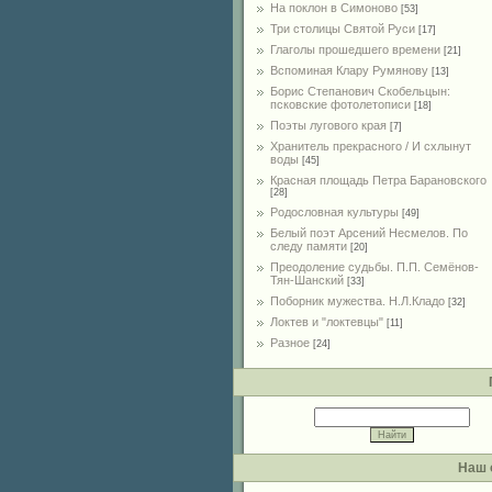
На поклон в Симоново
[53]
Три столицы Святой Руси
[17]
Глаголы прошедшего времени
[21]
Вспоминая Клару Румянову
[13]
Борис Степанович Скобельцын:
псковские фотолетописи
[18]
Поэты лугового края
[7]
Хранитель прекрасного / И схлынут
воды
[45]
Красная площадь Петра Барановского
[28]
Родословная культуры
[49]
Белый поэт Арсений Несмелов. По
следу памяти
[20]
Преодоление судьбы. П.П. Семёнов-
Тян-Шанский
[33]
Поборник мужества. Н.Л.Кладо
[32]
Локтев и "локтевцы"
[11]
Разное
[24]
Наш 