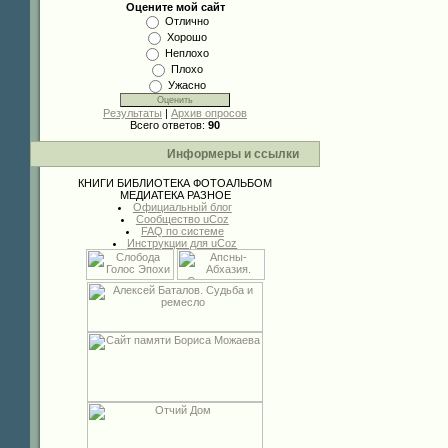
Оцените мой сайт
Отлично
Хорошо
Неплохо
Плохо
Ужасно
Результаты
|
Архив опросов
Всего ответов:
90
Информеры и ссылки
КНИГИ
БИБЛИОТЕКА
ФОТОАЛЬБОМ
МЕДИАТЕКА
РАЗНОЕ
Официальный блог
Сообщество uCoz
FAQ по системе
Инструкции для uCoz