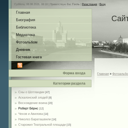
Суббота, 08.08.2026, 08:16 |
Приветствую Вас
Гость
|
Регистрация
|
Вход
Главная
Сай
Биография
Библиотека
Медиатека
Фотоальбом
Дневник
Гостевая книга
Форма входа
Главная
»
Фотоальб
Категории раздела
Сны о Шотландии
[47]
Аскалонский злодей
[8]
Восхождение воина
[20]
Роберт Бёрнс
[12]
Чехов и Авилова
[14]
Николоз Бараташвили
[14]
Cтарожил Театральной площади
[15]