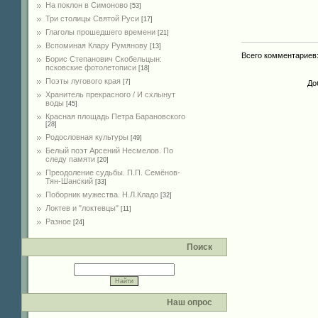
На поклон в Симоново
[53]
Три столицы Святой Руси
[17]
Глаголы прошедшего времени
[21]
Вспоминая Клару Румянову
[13]
Всего комментариев
Борис Степанович Скобельцын:
псковские фотолетописи
[18]
Поэты лугового края
[7]
До
Хранитель прекрасного / И схлынут
воды
[45]
Красная площадь Петра Барановского
[28]
Родословная культуры
[49]
Белый поэт Арсений Несмелов. По
следу памяти
[20]
Преодоление судьбы. П.П. Семёнов-
Тян-Шанский
[33]
Поборник мужества. Н.Л.Кладо
[32]
Локтев и "локтевцы"
[11]
Разное
[24]
Поиск
Наш опрос