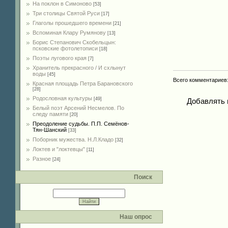
На поклон в Симоново
[53]
Три столицы Святой Руси
[17]
Глаголы прошедшего времени
[21]
Вспоминая Клару Румянову
[13]
Борис Степанович Скобельцын:
псковские фотолетописи
[18]
Поэты лугового края
[7]
Хранитель прекрасного / И схлынут
воды
[45]
Всего комментариев
Красная площадь Петра Барановского
[28]
Родословная культуры
[49]
Добавлять 
Белый поэт Арсений Несмелов. По
следу памяти
[20]
Преодоление судьбы. П.П. Семёнов-
Тян-Шанский
[33]
Поборник мужества. Н.Л.Кладо
[32]
Локтев и "локтевцы"
[11]
Разное
[24]
Поиск
Наш опрос