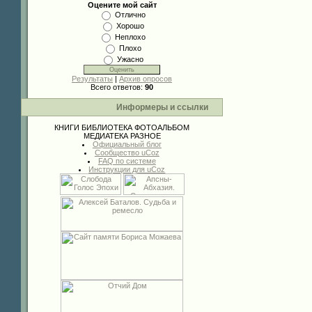
Оцените мой сайт
Отлично
Хорошо
Неплохо
Плохо
Ужасно
Результаты
|
Архив опросов
Всего ответов:
90
Информеры и ссылки
КНИГИ
БИБЛИОТЕКА
ФОТОАЛЬБОМ
МЕДИАТЕКА
РАЗНОЕ
Официальный блог
Сообщество uCoz
FAQ по системе
Инструкции для uCoz