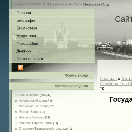
Суббота, 08.08.2026, 21:41 |
Приветствую Вас
Гость
|
Регистрация
|
Вход
Главная
Сай
Биография
Библиотека
Медиатека
Фотоальбом
Дневник
Гостевая книга
Форма входа
Главная
»
Фото
Семёнов-Тян-Ш
Категории раздела
“К
Сны о Шотландии
[47]
Госуд
Аскалонский злодей
[8]
Восхождение воина
[20]
Роберт Бёрнс
[12]
Чехов и Авилова
[14]
Николоз Бараташвили
[14]
Cтарожил Театральной площади
[15]