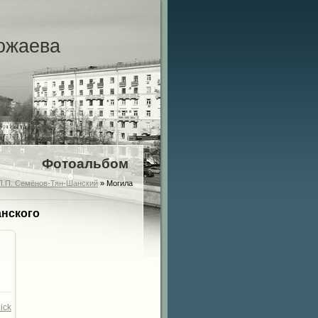
ожаева
Фотоальбом
П.П. Семёнов-Тян-Шанский
» Могила
анского
ick