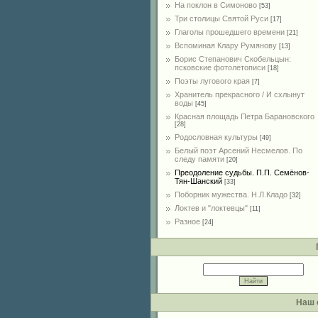
На поклон в Симоново
[53]
Три столицы Святой Руси
[17]
Глаголы прошедшего времени
[21]
Вспоминая Клару Румянову
[13]
Борис Степанович Скобельцын:
псковские фотолетописи
[18]
Поэты лугового края
[7]
Хранитель прекрасного / И схлынут
воды
[45]
Красная площадь Петра Барановского
[28]
Родословная культуры
[49]
Белый поэт Арсений Несмелов. По
следу памяти
[20]
Преодоление судьбы. П.П. Семёнов-
Тян-Шанский
[33]
Поборник мужества. Н.Л.Кладо
[32]
Локтев и "локтевцы"
[11]
Разное
[24]
Наш 