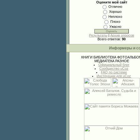
Оцените мой сайт
Отлично
Хорошо
Неплохо
Плохо
Ужасно
Результаты
|
Архив опросов
Всего ответов:
90
Информеры и с
КНИГИ
БИБЛИОТЕКА
ФОТОАЛЬБО
МЕДИАТЕКА
РАЗНОЕ
Официальный блог
Сообщество uCoz
FAQ по системе
Инструкции для uCoz