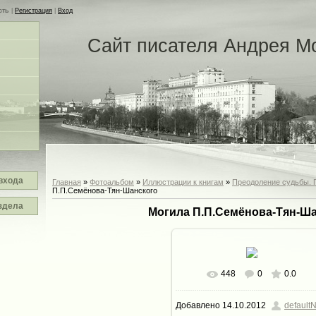
сть
|
Регистрация
|
Вход
Сайт писателя Андрея М
входа
Главная
»
Фотоальбом
»
Иллюстрации к книгам
»
Преодоление судьбы. 
П.П.Семёнова-Тян-Шанского
здела
Могила П.П.Семёнова-Тян-Ш
448
0
0.0
Добавлено
14.10.2012
defaultN