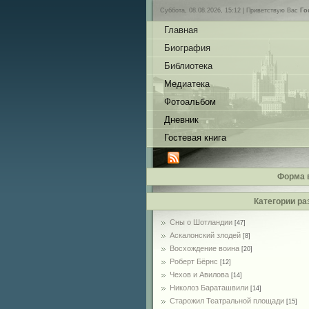
Суббота, 08.08.2026, 15:12 |
Приветствую Вас
Го
Главная
Биография
Библиотека
Медиатека
Фотоальбом
Дневник
Гостевая книга
Форма 
Категории ра
Сны о Шотландии
[47]
Аскалонский злодей
[8]
Восхождение воина
[20]
Роберт Бёрнс
[12]
Чехов и Авилова
[14]
Николоз Бараташвили
[14]
Cтарожил Театральной площади
[15]