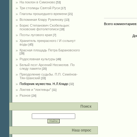
На поклон в Симоново
[53]
Три столицы Святой Руси
[17]
Глаголы прошедшего времени
[21]
Вспоминая Клару Румянову
[13]
Всего комментариев
Борис Степанович Скобельцын:
псковские фотолетописи
[18]
Поэты лугового края
[7]
До
Хранитель прекрасного / И схлынут
воды
[45]
Красная площадь Петра Барановского
[28]
Родословная культуры
[49]
Белый поэт Арсений Несмелов. По
следу памяти
[20]
Преодоление судьбы. П.П. Семёнов-
Тян-Шанский
[33]
Поборник мужества. Н.Л.Кладо
[32]
Локтев и "локтевцы"
[11]
Разное
[24]
Поиск
Наш опрос