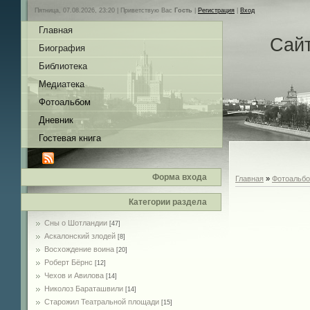
Пятница, 07.08.2026, 23:20 |
Приветствую Вас
Гость
|
Регистрация
|
Вход
Главная
Сай
Биография
Библиотека
Медиатека
Фотоальбом
Дневник
Гостевая книга
Форма входа
Главная
»
Фотоальб
Категории раздела
Сны о Шотландии
[47]
Аскалонский злодей
[8]
Восхождение воина
[20]
Роберт Бёрнс
[12]
Чехов и Авилова
[14]
Николоз Бараташвили
[14]
Cтарожил Театральной площади
[15]