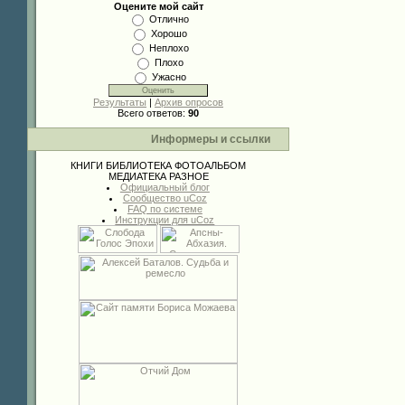
Оцените мой сайт
Отлично
Хорошо
Неплохо
Плохо
Ужасно
Результаты
|
Архив опросов
Всего ответов:
90
Информеры и ссылки
КНИГИ
БИБЛИОТЕКА
ФОТОАЛЬБОМ
МЕДИАТЕКА
РАЗНОЕ
Официальный блог
Сообщество uCoz
FAQ по системе
Инструкции для uCoz